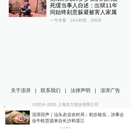
死缓当事人自述：出狱11年
间始终刻意躲避被害人家属
一号专案
14小时前
106
评
关于澎湃
|
联系我们
|
法律声明
|
澎湃广告
©2014~
2026
上海东方报业有限公司
沪ICP证：沪B2-20170116 | 沪ICP备14003370号
o
澎湃回声｜汕头农业农村局：初步核实，涉事企
互联网新闻信息服务许可证：31120170006
业牛蛙货源来自长沙和湛江
沪公网安备 31010602000299号