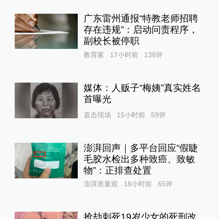
广东雷州通报“特教老师招聘
存在违规”：启动问责程序，
副校长被停职
教育家
17小时前
138
评
媒体：人贩子“梅姨”真实姓名
首曝光
直击现场
15小时前
59
评
澎湃回声｜多平台回应“假睫
毛胶水检出多种致癌、致敏
物”：正排查处置
澎湃质量观
18小时前
65
评
抢劫刺死19岁少女的死刑改