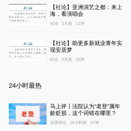
【社论】亚洲演艺之都：来上
海，看演唱会
社论
2天前
12
评
【社论】助更多新就业青年实
现安居梦
社论
5天前
12
评
24小时最热
马上评丨法院认为“老登”属年
龄贬损，这个词错在哪里？
澎湃评论
16小时前
97
评