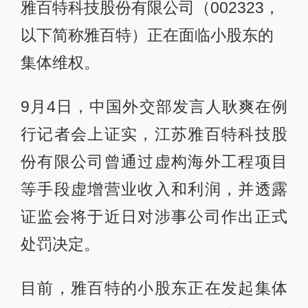
雅百特科技股份有限公司（002323，
以下简称雅百特）正在面临小股东的
集体维权。
9月4日，中国外交部发言人耿爽在例
行记者会上证实，江苏雅百特科技股
份有限公司曾通过虚构海外工程项目
等手段虚增营业收入和利润，并透露
证监会将于近日对涉事公司作出正式
处罚决定。
目前，雅百特的小股东正在发起集体