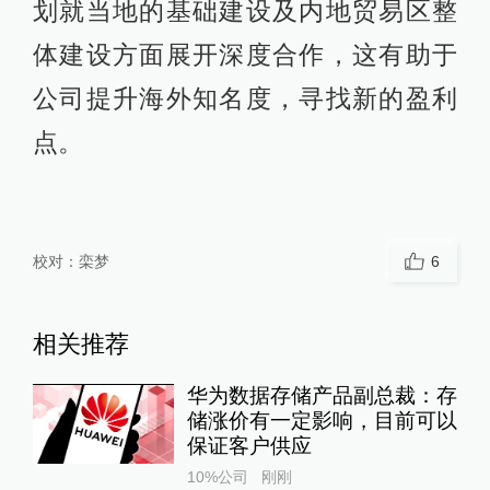
划就当地的基础建设及内地贸易区整
体建设方面展开深度合作，这有助于
公司提升海外知名度，寻找新的盈利
点。
校对：
栾梦
6
相关推荐
华为数据存储产品副总裁：存
储涨价有一定影响，目前可以
保证客户供应
10%公司
刚刚