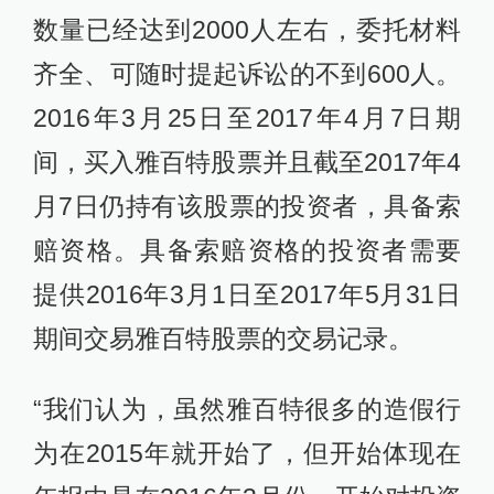
数量已经达到2000人左右，委托材料
齐全、可随时提起诉讼的不到600人。
2016年3月25日至2017年4月7日期
间，买入雅百特股票并且截至2017年4
月7日仍持有该股票的投资者，具备索
赔资格。具备索赔资格的投资者需要
提供2016年3月1日至2017年5月31日
期间交易雅百特股票的交易记录。
“我们认为，虽然雅百特很多的造假行
为在2015年就开始了，但开始体现在