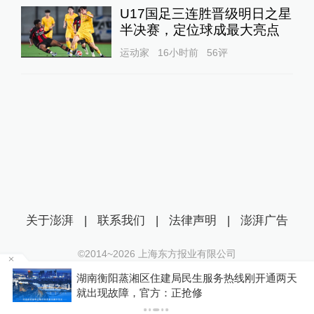
U17国足三连胜晋级明日之星
半决赛，定位球成最大亮点
运动家
16小时前
56
评
关于澎湃
|
联系我们
|
法律声明
|
澎湃广告
©2014~
2026
上海东方报业有限公司
沪ICP证：沪B2-20170116 | 沪ICP备14003370号
为
湖南衡阳蒸湘区住建局民生服务热线刚开通两天
互联网新闻信息服务许可证：31120170006
就出现故障，官方：正抢修
沪公网安备 31010602000299号