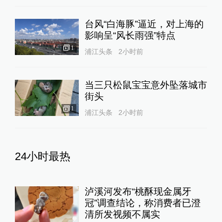
台风“白海豚”逼近，对上海的
影响呈“风长雨强”特点
1
浦江头条
2小时前
当三只松鼠宝宝意外坠落城市
街头
1
浦江头条
2小时前
24小时最热
泸溪河发布“桃酥现金属牙
冠”调查结论，称消费者已澄
清所发视频不属实