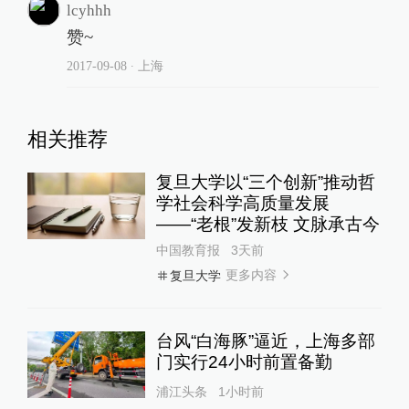
lcyhhh
赞~
2017-09-08
∙ 上海
相关推荐
复旦大学以“三个创新”推动哲
学社会科学高质量发展
——“老根”发新枝 文脉承古今
中国教育报
3天前
更多内容
复旦大学
台风“白海豚”逼近，上海多部
门实行24小时前置备勤
浦江头条
1小时前