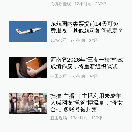
澎湃质量观
12小时前
266
评
东航国内客票提前14天可免
费退改，其他航司如何规定？
10%公司
7小时前
87
评
河南省2026年“三支一扶”笔试
成绩作废，将重新组织笔试
中国政库
6小时前
34
评
扫描“主播”｜主播利用未成年
人喊网友“爸爸”博流量，“母女
合拍”多账号被封禁
1
直击现场
13小时前
150
评