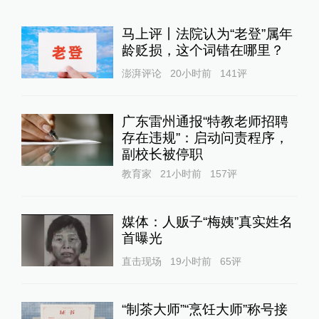
马上评丨法院认为“老登”属年
龄贬损，这个词错在哪里？
澎湃评论
20小时前
141
评
广东雷州通报“特教老师招聘
存在违规”：启动问责程序，
副校长被停职
教育家
21小时前
157
评
媒体：人贩子“梅姨”真实姓名
首曝光
直击现场
19小时前
65
评
“制茶大师”“烹饪大师”称号接