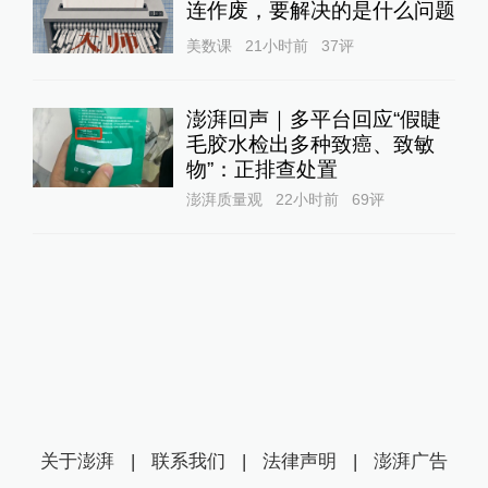
连作废，要解决的是什么问题
美数课
21小时前
37
评
澎湃回声｜多平台回应“假睫
毛胶水检出多种致癌、致敏
物”：正排查处置
澎湃质量观
22小时前
69
评
关于澎湃
|
联系我们
|
法律声明
|
澎湃广告