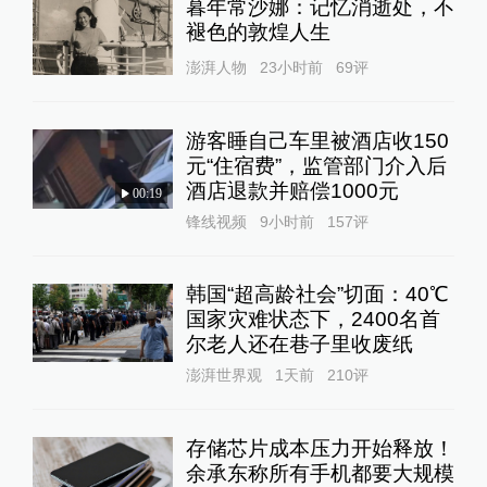
暮年常沙娜：记忆消逝处，不
褪色的敦煌人生
澎湃人物
23小时前
69
评
游客睡自己车里被酒店收150
元“住宿费”，监管部门介入后
酒店退款并赔偿1000元
00:19
锋线视频
9小时前
157
评
韩国“超高龄社会”切面：40℃
国家灾难状态下，2400名首
尔老人还在巷子里收废纸
澎湃世界观
1天前
210
评
存储芯片成本压力开始释放！
余承东称所有手机都要大规模