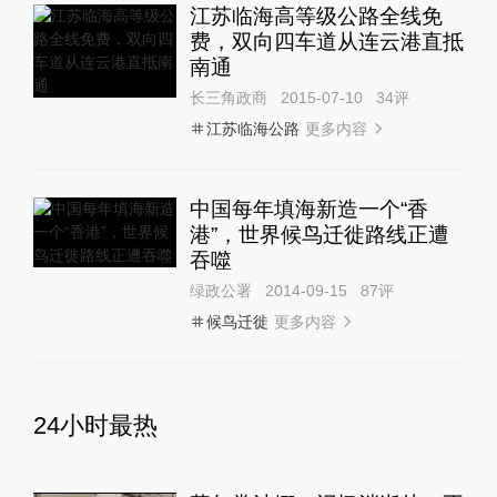
江苏临海高等级公路全线免
费，双向四车道从连云港直抵
南通
长三角政商
2015-07-10
34
评
更多内容
江苏临海公路
中国每年填海新造一个“香
港”，世界候鸟迁徙路线正遭
吞噬
绿政公署
2014-09-15
87
评
更多内容
候鸟迁徙
24小时最热