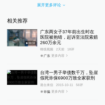
展开更多评论
相关推荐
广东两女子37年前出生时在
医院被抱错，起诉至法院索赔
260万余元
00:59
锋线视频
2天前
18
评
更多内容
广东
台湾一男子举债数千万，坠崖
假死诈保6900万致全家获刑
港台来信
2015-10-11
56
评
更多内容
诈骗