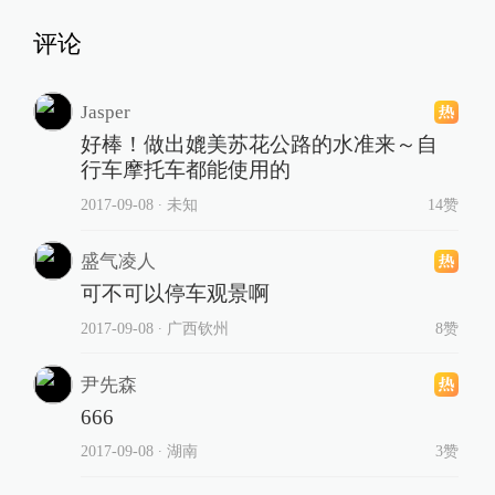
评论
Jasper
好棒！做出媲美苏花公路的水准来～自
行车摩托车都能使用的
2017-09-08
∙ 未知
14赞
盛气凌人
可不可以停车观景啊
2017-09-08
∙ 广西钦州
8赞
尹先森
666
2017-09-08
∙ 湖南
3赞