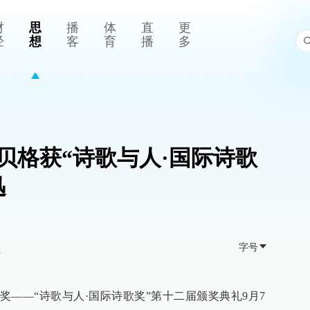
财
思
播
体
直
更
经
想
客
育
播
多
贝格获“诗歌与人·国际诗歌
迅
字号
>
——“诗歌与人·国际诗歌奖”第十二届颁奖典礼9月7