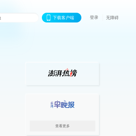
登录
下载客户端
无障碍
查看更多