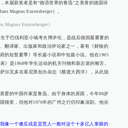
，本届获奖者是有“德语世界的鲁迅”之美誉的德国诗
agnus Enzensberger）。
gnus Enzensberger）
1日出生于巴伐利亚小城考夫博伊伦，是战后德国最重要的
、翻译家、出版家和政治评论家之一，著有《财狼的
府的短暂夏季》等长篇小说和中短篇小说。他在1965
刻表》是1968年学生运动的机关刊物和新左派的喉舌。
作家萨尔瓦多在慕尼黑创办杂志《横渡大西洋》，从此脱
衷爱的中国作家是鲁迅。由于身体的原因，今年88岁
国领奖，但他对1976年的广州之行仍印象深刻。他在
我像一个傻瓜或是蛮荒人一般对这个十多亿人掌握的