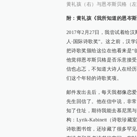
黄礼孩（右）与恩岑斯贝格（左
附：黄礼孩《我所知道的恩岑斯
2017年2月27日，我尝试着给
人·国际诗歌奖”。这之前，汉
把诗歌奖颁给这位在他看来是“
他觉得恩岑斯贝格是否乐意接受
信也忐忑，不知道大诗人在经历
们这个年轻的诗歌奖项。
邮件发出去后，每天我都像恋爱
先生回信了。他在信中说，非常
知了住址，期待我能去慕尼黑与
构：Lyrik-Kabinett（
诗歌图书馆，还珍藏了很多罕见