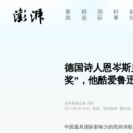
要
精
国
时
闻
选
际
事
德国诗人恩岑斯
奖”，他酷爱鲁
澎湃新闻记者 冯双
2017-09-08 18:01
来源：
澎湃新闻
∙
翻书党
中国最具国际影响力的民间诗歌奖