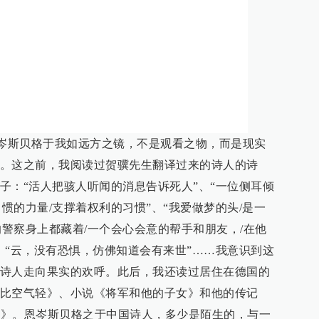
恩岑斯贝格于我如远方之镜，不是观看之物，而是现实
。这之前，我阅读过贺骥先生翻译过来的诗人的诗
子：“活人把骇人听闻的消息告诉死人”、“一位侧耳倾
习惯的力量/支撑着权利的习惯”、“我爱做梦的头/是一
的警察身上都藏着/一个会心会意的帮手和朋友，/在他
、“云，没有恐惧，仿佛知道会有来世”……我意识到这
诗人走向果实的欢呼。此后，我还读过居住在德国的
比空气轻》、小说《将军和他的子女》和他的传记
运动》。恩岑斯贝格之于中国诗人，多少是陌生的，与一