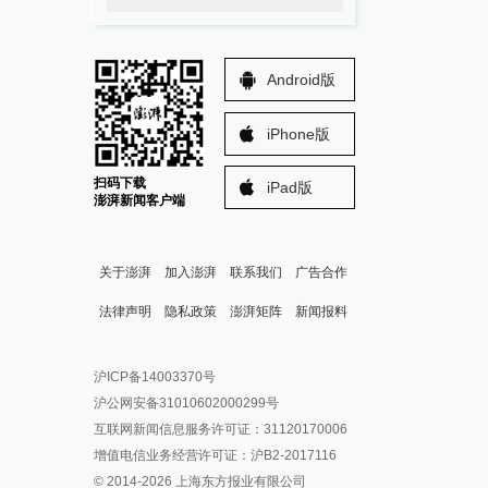
Android版
iPhone版
扫码下载
iPad版
澎湃新闻客户端
关于澎湃
加入澎湃
联系我们
广告合作
法律声明
隐私政策
澎湃矩阵
新闻报料
报料热线: 021-962866
澎湃新闻微博
沪ICP备14003370号
报料邮箱: news@thepaper.cn
澎湃新闻公众号
沪公网安备31010602000299号
澎湃新闻抖音号
互联网新闻信息服务许可证：31120170006
派生万物开放平台
增值电信业务经营许可证：沪B2-2017116
© 2014-
2026
上海东方报业有限公司
IP SHANGHAI