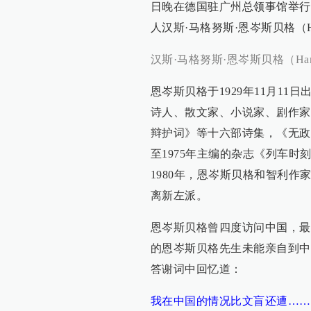
日晚在德国驻广州总领事馆举行
人汉斯·马格努斯·恩岑斯贝格（Hans M
汉斯·马格努斯·恩岑斯贝格（Hans Ma
恩岑斯贝格于1929年11月1
诗人、散文家、小说家、剧作家
辩护词》等十六部诗集，《无政
至1975年主编的杂志《列车时
1980年，恩岑斯贝格和智利
离新左派。
恩岑斯贝格曾四度访问中国，最
的恩岑斯贝格先生未能亲自到中
答谢词中回忆道：
我在中国的情况比文盲还遭……