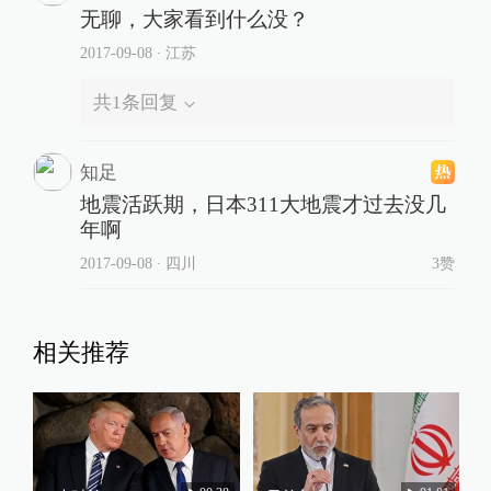
无聊，大家看到什么没？
2017-09-08
∙ 江苏
共
1
条回复
知足
地震活跃期，日本311大地震才过去没几
年啊
2017-09-08
∙ 四川
3赞
相关推荐