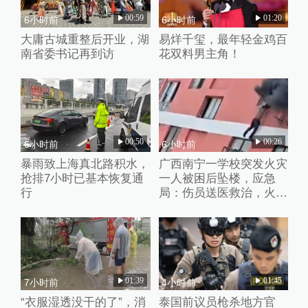
00:59
01:20
6小时前
6小时前
大庸古城重整后开业，湖
易烊千玺，最年轻金鸡百
南省委书记再到访
花双料男主角！
00:50
00:26
6小时前
6小时前
暴雨致上海真北路积水，
广西南宁一学校突发火灾
抢排7小时已基本恢复通
一人被困后坠楼，应急
行
局：伤员送医救治，火灾
处置完毕
01:39
01:45
7小时前
4小时前
“衣服湿透没干的了”，消
泰国前议员枪杀地方官