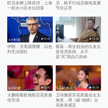
防员赤膊上阵排涝，上海
员，枪手行凶后致电直播
一积水小区水位回落
节目认罪
01:01
01:00
4小时前
5小时前
伊朗：没美国撑腰，以色
蔡磊：再次创业的出发点
列无法猖狂
是攻克疾病，从不
是“买”我自己的命
02:42
00:59
6小时前
7小时前
大鹏唱着歌领取百花奖最
卫诗雅获百花奖最佳女主
佳导演
角奖，用《破·地狱》台
词发表感言