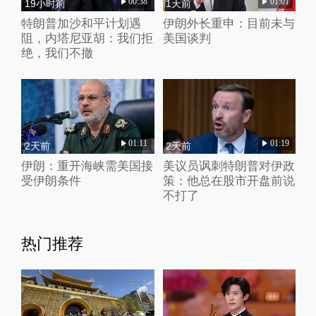
00:38
01:01
19小时前
1天前
特朗普加沙和平计划遇
伊朗外长重申：目前未与
阻，内塔尼亚胡：我们拒
美国谈判
绝，我们不撤
01:11
01:19
2天前
2天前
伊朗：重开海峡需美国接
美议员讽刺特朗普对伊政
受伊朗条件
策：他总在股市开盘前说
不打了
热门推荐