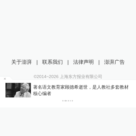
关于澎湃
|
联系我们
|
法律声明
|
澎湃广告
©2014~
2026
上海东方报业有限公司
沪ICP证：沪B2-20170116 | 沪ICP备14003370号
著名语文教育家顾德希逝世，是人教社多套教材
互联网新闻信息服务许可证：31120170006
P
核心编者
沪公网安备 31010602000299号