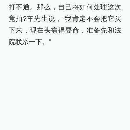
打不通。那么，自己将如何处理这次
竞拍?车先生说，“我肯定不会把它买
下来，现在头痛得要命，准备先和法
院联系一下。”
司法拍卖网络竞价成功确认书。
法院：以前要补差价，现在只能没收
保证金
司法拍卖是严肃的事情，以看错数字
为由悔拍，是正当的理由吗?对此，紫