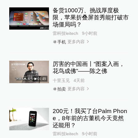
雷科技leitech
9小时前
“梅姨”年龄超75岁？死刑适用
受限？律师解读
一号专案
1天前
75
评
24小时最热
泸溪河发布“桃酥现金属牙
冠”调查结论，称消费者已澄
清所发视频不属实
澎湃质量观
14小时前
266
评
河南省2026年“三支一扶”笔试