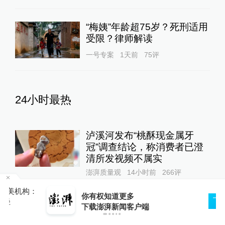
成绩作废，将重新组织笔试
中国政库
8小时前
34
评
东航国内客票提前14天可免
费退改，其他航司如何规定？
10%公司
9小时前
87
评
扫描“主播”｜主播利用未成年
人喊网友“爸爸”博流量，“母女
合拍”多账号被封禁
1
直击现场
15小时前
150
评
U17国足三连胜晋级明日之星
：
你有权知道更多
下载APP
半决赛，定位球成最大亮点
下载澎湃新闻客户端
运动家
18小时前
56
评