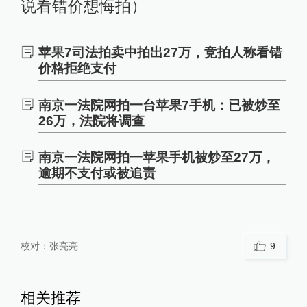
相关推荐
备货1000万、挑战厚度极
限，苹果折叠屏首秀能打破市
场僵局吗？
雷科技leitech
9小时前
更多内容
手机
厉害的中国画丨“图案入画，
花鸟成佛”——陈之佛
01:49
十里玉见
4天前
更多内容
拍卖
200元！我买了台Palm Phon
e，8年前的古董机今天竟然
还能用？