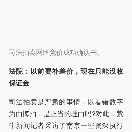
牛新闻记者采访了南京一些资深执行
法官。法官们都表示，以看错数字作
为理由悔拍，以前还从来没有出现
过，在拿不出有力证据的情况下，法
院一般不会采纳。“人人都以看错数字
为由悔拍，那司法拍卖还搞得下去吗?
这不是开玩笑吗?”
但是，如果车先生坚持悔拍，就是不
把余款交到法院，又当如何?对此，有
关执行法官告诉紫牛新闻记者，在最
高院于2005年1月1日起实施的拍卖规