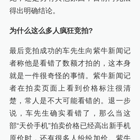
原价时，还有很多人纷纷加价。紫牛
新闻记者粗略统计了一下，当拍卖价
超过1万元以后，还在纷纷加价竞拍的
至少有50多人，参与竞拍的人都是用
身份证实名登记，难道这50多人都看
错价格了吗?显然是不可能的。那么这
里面到底有什么秘密，紫牛新闻记者
采访南京法院有关人士时，他们也无
从得知，是否存在恶意竞拍，将会进
行调查。
（
原标题
：27万拍得二手iPhone7，他