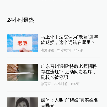
24小时最热
马上评丨法院认为“老登”属年
龄贬损，这个词错在哪里？
澎湃评论
21小时前
147
评
广东雷州通报“特教老师招聘
存在违规”：启动问责程序，
副校长被停职
教育家
22小时前
160
评
媒体：人贩子“梅姨”真实姓名
首曝光