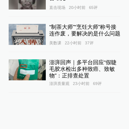
直击现场
20小时前
65
评
“制茶大师”“烹饪大师”称号接
连作废，要解决的是什么问题
美数课
22小时前
37
评
澎湃回声｜多平台回应“假睫
毛胶水检出多种致癌、致敏
物”：正排查处置
澎湃质量观
23小时前
69
评