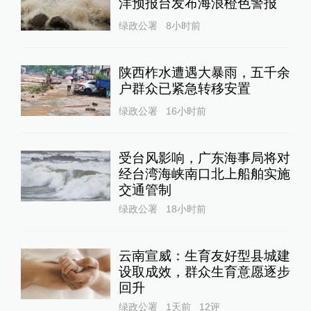
洋预报台发布海浪橙色警报
绿政公署
8小时前
陕西柞水遭遇大暴雨，五千余
户群众已紧急转移安置
绿政公署
16小时前
受台风影响，广东海事局将对
经台湾海峡南口北上船舶实施
交通管制
绿政公署
18小时前
云南宣威：生育友好型县城建
设取成效，群众生育意愿逐步
回升
绿政公署
1天前
12
评