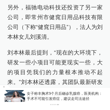
另外，福驰电动科技还投资了另一家
公司，即常州市健窕日用品科技有限
公司（下称“健窕日用品”），法人为刘
本林女儿刘溪清。
刘本林最后提到，“现在的大环境下，
研发一些小项目可能更现实一些，大
的项目凭我们的力量根本推动不起
来。”刘本林还透露，其团队最新研发
的一款新构皂“即将于9月16日前后在
子称丰胸术9个月后确诊乳腺癌，医美机构：
你有权知
术不可能引发癌症，建议走司法途径
常州一家超市上架”。
下载澎湃