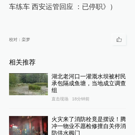
车练车 西安运管回应 ：已停职》）
校对：
栾梦
相关推荐
湖北老河口一灌溉水坝被村民
承包隔成鱼塘，当地成立调查
组
直击现场
18分钟前
火灾来了消防栓竟是摆设！腾
冲一物业不愿检修擅自关停消
防供水阀门