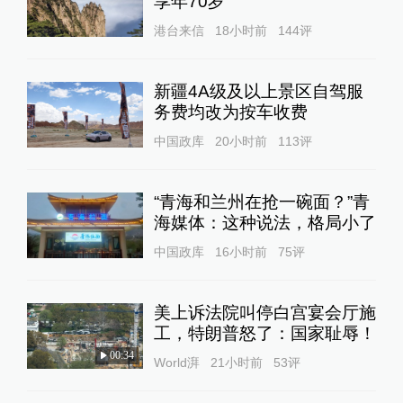
享年70岁
港台来信
18小时前
144
评
新疆4A级及以上景区自驾服
务费均改为按车收费
中国政库
20小时前
113
评
“青海和兰州在抢一碗面？”青
海媒体：这种说法，格局小了
中国政库
16小时前
75
评
美上诉法院叫停白宫宴会厅施
工，特朗普怒了：国家耻辱！
00:34
World湃
21小时前
53
评