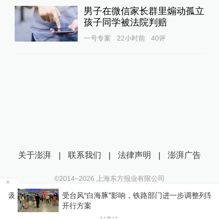
男子在微信家长群里煽动孤立
孩子同学被法院判赔
一号专案
22小时前
40
评
关于澎湃
|
联系我们
|
法律声明
|
澎湃广告
©2014~
2026
上海东方报业有限公司
沪ICP证：沪B2-20170116 | 沪ICP备14003370号
级
受台风“白海豚”影响，铁路部门进一步调整列车
互联网新闻信息服务许可证：31120170006
开行方案
沪公网安备 31010602000299号