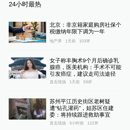
24小时最热
北京：非京籍家庭购房社保个
税缴纳年限下调为一年
地产界
1天前
103
评
女子称丰胸术9个月后确诊乳
腺癌，医美机构：手术不可能
引发癌症，建议走司法途径
直击现场
1天前
59
评
苏州平江历史街区老树疑
遭“钻孔灌药”，姑苏区住建
委：将持续跟进救助事宜
直击现场
9小时前
122
评