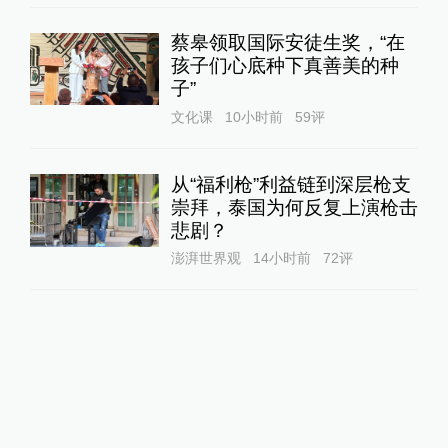
蔡皋领取国际安徒生奖，“在
孩子们心底种下真善美的种
子”
文化课
10小时前
59
评
从“福利枪”利益链到深层枪支
崇拜，泰国为何反复上演枪击
悲剧？
澎湃世界观
14小时前
72
评