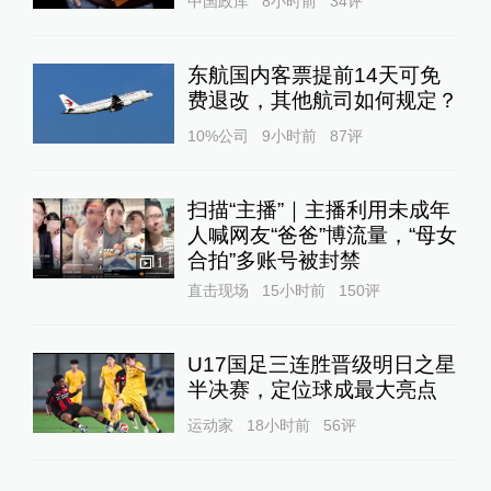
中国政库
8小时前
34
评
东航国内客票提前14天可免
费退改，其他航司如何规定？
10%公司
9小时前
87
评
扫描“主播”｜主播利用未成年
人喊网友“爸爸”博流量，“母女
合拍”多账号被封禁
1
直击现场
15小时前
150
评
U17国足三连胜晋级明日之星
半决赛，定位球成最大亮点
运动家
18小时前
56
评