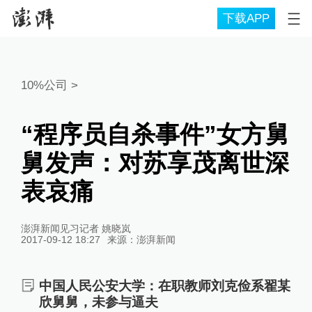
下载APP
10%公司
>
“程序员自杀事件”女方舅
舅发声：对苏享茂离世深
表哀痛
澎湃新闻见习记者 姚晓岚
2017-09-12 18:27
来源：
澎湃新闻
中国人民公安大学：在职教师刘克俭系翟某
欣舅舅，未参与逼夫