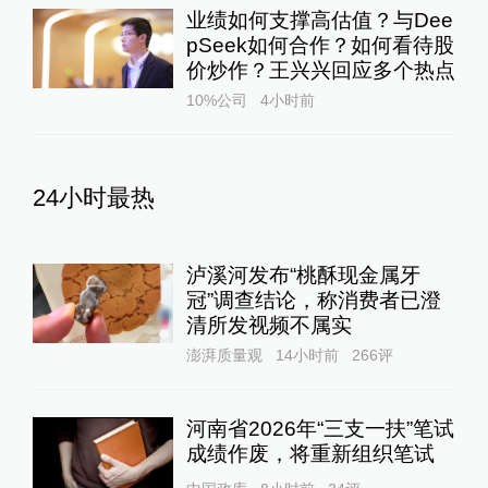
业绩如何支撑高估值？与Dee
pSeek如何合作？如何看待股
价炒作？王兴兴回应多个热点
10%公司
4小时前
24小时最热
泸溪河发布“桃酥现金属牙
冠”调查结论，称消费者已澄
清所发视频不属实
澎湃质量观
14小时前
266
评
河南省2026年“三支一扶”笔试
成绩作废，将重新组织笔试