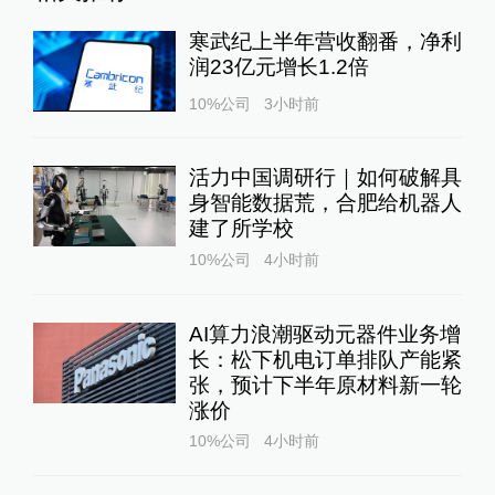
寒武纪上半年营收翻番，净利
润23亿元增长1.2倍
10%公司
3小时前
活力中国调研行｜如何破解具
身智能数据荒，合肥给机器人
建了所学校
10%公司
4小时前
AI算力浪潮驱动元器件业务增
长：松下机电订单排队产能紧
张，预计下半年原材料新一轮
涨价
10%公司
4小时前