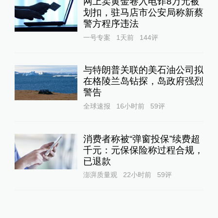
网上卖黄金卷入电诈8万元被
划扣，驻马店市公安局称新蔡
警方程序违法
一号专案
1天前
144
评
与特朗普关联的美石油公司拟
在格陵兰岛钻探，岛政府强烈
警告
全球速报
16小时前
59
评
消费者称被“弹窗投保”续费超
千元：元保保险称过程合规，
已退款
澎湃质量观
22小时前
59
评