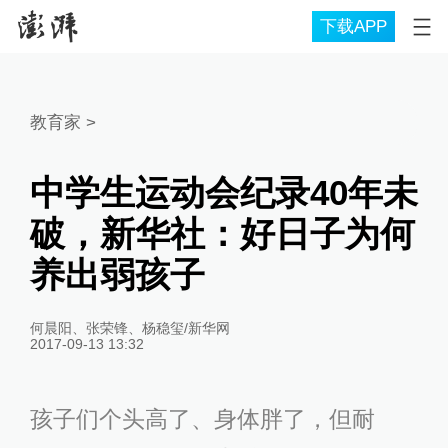
下载APP
教育家
>
中学生运动会纪录40年未
破，新华社：好日子为何
养出弱孩子
何晨阳、张荣锋、杨稳玺/新华网
2017-09-13 13:32
孩子们个头高了、身体胖了，但耐