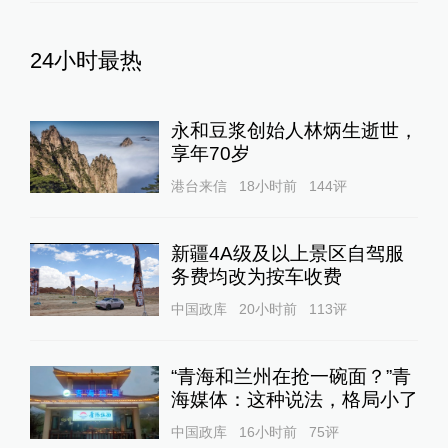
24小时最热
永和豆浆创始人林炳生逝世，
享年70岁
港台来信
18小时前
144
评
新疆4A级及以上景区自驾服
务费均改为按车收费
中国政库
20小时前
113
评
“青海和兰州在抢一碗面？”青
海媒体：这种说法，格局小了
中国政库
16小时前
75
评