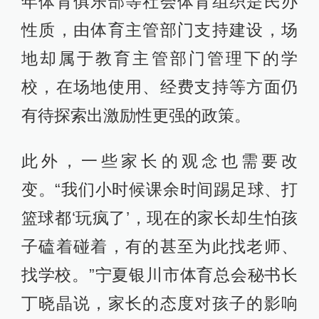
年体育俱乐部等社会体育组织是民办
性质，由体育主管部门支持建设，场
地却属于教育主管部门管理下的学
校，在场地使用、经费支持等方面仍
有待探索出激励性更强的政策。
此外，一些家长的观念也需要改
变。“我们小时候课余时间踢足球、打
篮球都‘玩疯了’，现在的家长却生怕孩
子磕着碰着，有的甚至为此找老师、
找学校。”宁夏银川市体育总会秘书长
丁晓晶说，家长的态度对孩子的影响