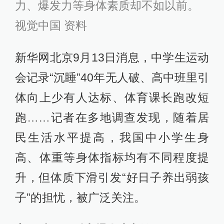
力、爆发力等身体素质却不如以前。
视觉中国 资料
新华网北京9月13日消息，中学生运动
会记录“沉睡”40年无人破、高中班里引
体向上少有人达标、体育课长跑改短
跑……记者在多地调查发现，随着居
民生活水平提高，我国中小学生身
高、体重等身体指标均有不同程度提
升，但体质下滑引发“好日子养出弱孩
子”的担忧，被广泛关注。