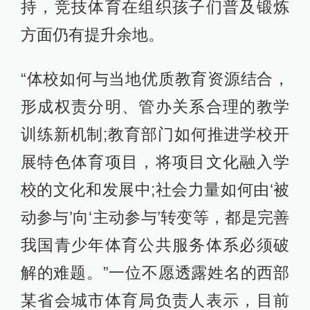
持，竞技体育在组织孩子们普及锻炼
方面仍有提升余地。
“体校如何与当地优质教育资源结合，
形成权责分明、管办关系合理的教学
训练新机制;教育部门如何推进学校开
展特色体育项目，将项目文化融入学
校的文化和发展中;社会力量如何由‘被
动参与’向‘主动参与’转变等，都是完善
我国青少年体育公共服务体系必须破
解的难题。”一位不愿透露姓名的西部
某省会城市体育局负责人表示，目前