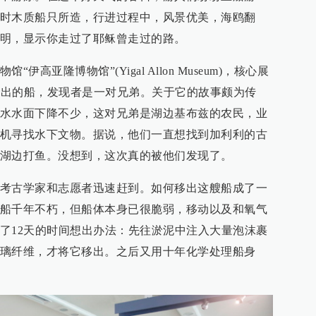
时木质船只所造，行进过程中，风景优美，海鸥翻
明，显示你走过了耶稣曾走过的路。
高亚隆博物馆”(Yigal Allon Museum)，核心展
中挖出的船，发现者是一对兄弟。关于它的故事颇为传
水水面下降不少，这对兄弟是湖边基布兹的农民，业
机寻找水下文物。据说，他们一直想找到加利利的古
湖边打鱼。没想到，这次真的被他们发现了。
考古学家和志愿者迅速赶到。如何移出这艘船成了一
船千年不朽，但船体本身已很脆弱，移动以及和氧气
了12天的时间想出办法：先往淤泥中注入大量泡沫裹
璃纤维，才将它移出。之后又用十年化学处理船身