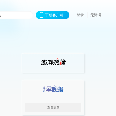
登录
下载客户端
无障碍
查看更多