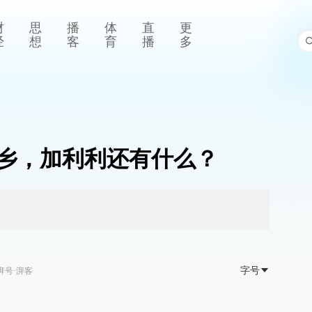
财
思
播
体
直
更
经
想
客
育
播
多
乡，加利利还有什么？
字号
湃号·湃客