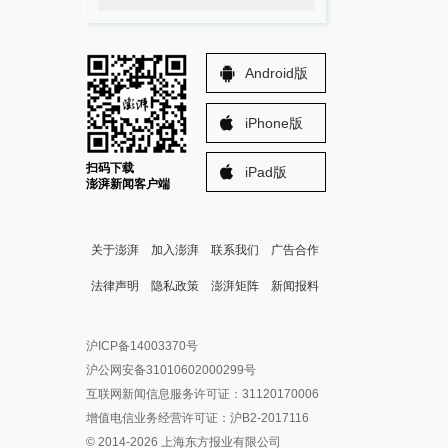
Android版
iPhone版
扫码下载
iPad版
澎湃新闻客户端
关于澎湃
加入澎湃
联系我们
广告合作
法律声明
隐私政策
澎湃矩阵
新闻报料
报料热线: 021-962866
澎湃新闻微博
沪ICP备14003370号
报料邮箱: news@thepaper.cn
澎湃新闻公众号
沪公网安备31010602000299号
澎湃新闻抖音号
互联网新闻信息服务许可证：31120170006
派生万物开放平台
增值电信业务经营许可证：沪B2-2017116
© 2014-
2026
上海东方报业有限公司
IP SHANGHAI