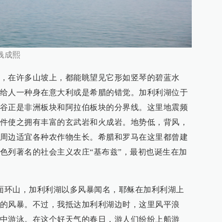
钱成熙
，在许多山坡上，都能眺望见它形如竖琴的碧蓝水
给人一种身在意大利或是希腊的错觉。加利利湖位于
谷正是非洲板块和阿拉伯板块的分界线。这里地震频
件使之拥有丰富的玄武岩和火成岩。地势低，背风，
周边适宜各种农作物生长。希腊和罗马在这里都曾建
色列著名的社会主义农庄“基布兹”，最初也诞生在加
三面环山，加利利湖以多风暴闻名，耶稣在加利利湖上
的风暴。不过，我抵达加利利湖边时，这里风平浪
中游泳。在这个好天气的春日，游人们纷纷上船游