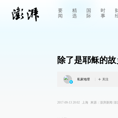
要
精
国
时
闻
选
际
事
除了是耶稣的故
私家地理
关注
2017-09-13 20:02
上海
来源：
澎湃新闻·澎