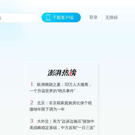
登录
下载客户端
无障碍
1
欧洲燃烧之夏：33万人大撤离，
一个升温世界的“哨兵事件”
2
北京：非京籍家庭购房社保个税
缴纳年限下调为一年
3
大外交｜美方“边谈边施压”侵蚀中
美战略稳定基础，中方反制“一日三连”