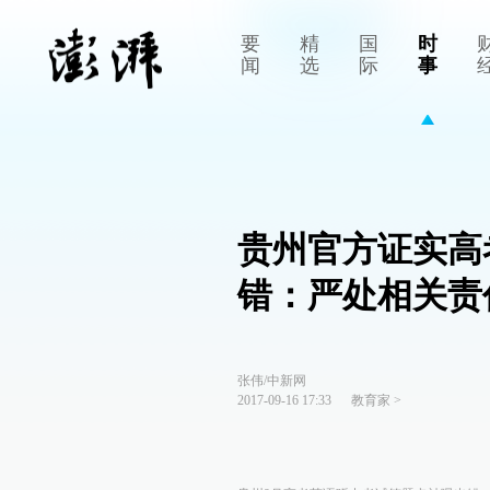
要
精
国
时
闻
选
际
事
贵州官方证实高
错：严处相关责
张伟/中新网
2017-09-16 17:33
教育家
>