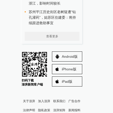
浙江，影响时间较长
苏州平江历史街区老树疑遭“钻
孔灌药”，姑苏区住建委：将持
续跟进救助事宜
查看更多
Android版
iPhone版
扫码下载
iPad版
澎湃新闻客户端
关于澎湃
加入澎湃
联系我们
广告合作
法律声明
隐私政策
澎湃矩阵
新闻报料