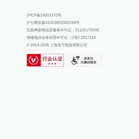
报料热线: 021-962866
澎湃新闻微博
沪ICP备14003370号
报料邮箱: news@thepaper.cn
澎湃新闻公众号
沪公网安备31010602000299号
澎湃新闻抖音号
互联网新闻信息服务许可证：31120170006
派生万物开放平台
增值电信业务经营许可证：沪B2-2017116
© 2014-
2026
上海东方报业有限公司
IP SHANGHAI
SIXTH TONE