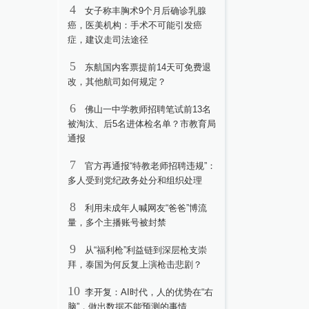
4
女子称丰胸术9个月后确诊乳腺
癌，医美机构：手术不可能引发癌
症，建议走司法途径
5
东航国内客票提前14天可免费退
改，其他航司如何规定？
6
佛山一中学教师招聘笔试前13名
被淘汰、后5名进体检名单？市教育局
通报
7
官方再通报“特教老师招聘违规”：
多人受到党纪政务处分和组织处理
8
利用未成年人喊网友“爸爸”博流
量，多个主播账号被封禁
9
从“福利枪”利益链到深层枪支崇
拜，泰国为何反复上演枪击悲剧？
10
李开复：AI时代，人的优势在“右
脑”，做出数据不能预测的事情