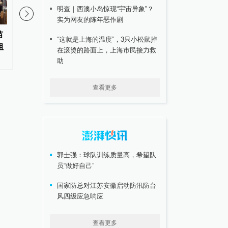
明查｜西澳小岛惊现“宇宙异象”？
实为网友的陈年恶作剧
苗
《中华读书报》刊文评菲尔兹奖
高校任免通知引关注：
“这就是上海的温度”，3只小松鼠掉
祖
得主邓煜诗词：科学与诗心共生
任自愿辞职，转任思政
在滚烫的路面上，上海市民接力救
相融的范本
助
查看更多
郭士强：球队训练质量高，希望队
员“做好自己”
国家防总对江苏安徽启动防汛防台
风四级应急响应
查看更多