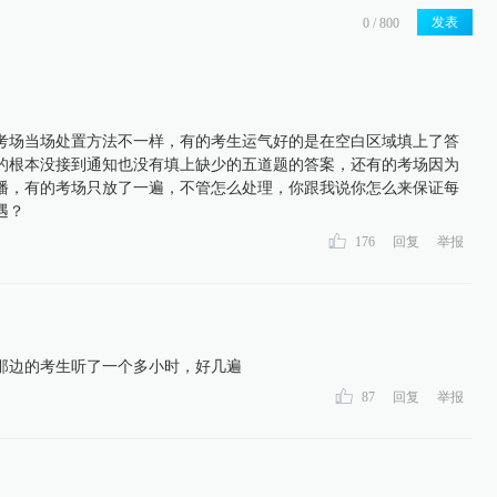
发表
考场当场处置方法不一样，有的考生运气好的是在空白区域填上了答
的根本没接到通知也没有填上缺少的五道题的答案，还有的考场因为
播，有的考场只放了一遍，不管怎么处理，你跟我说你怎么来保证每
遇？
176
回复
举报
那边的考生听了一个多小时，好几遍
87
回复
举报