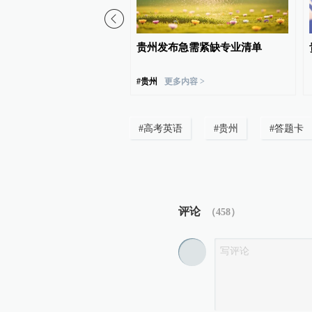
免通知引关注：科长、主
贵州发布急需紧缺专业清单
辞职，转任思政辅导员
#
贵州
更多内容 >
#
高考英语
#
贵州
#
答题卡
评论
（
458
）