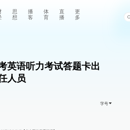
财
思
播
体
直
更
经
想
客
育
播
多
考英语听力考试答题卡出
任人员
字号