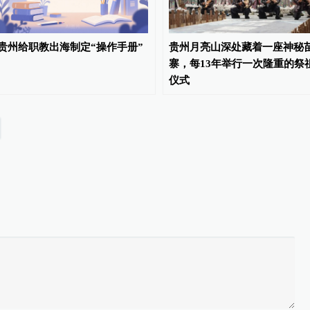
贵州给职教出海制定“操作手册”
贵州月亮山深处藏着一座神秘
寨，每13年举行一次隆重的祭
仪式