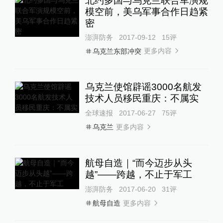
北约多国与乌克兰联合军演规
模空前，美乌军事合作日趋紧
密
澎湃防务
2017-09-12
15
评
更多内容
乌克兰东部冲突
乌克兰使馆辟谣3000名航发
技术人员移民重庆：不属实
全球速报
2017-06-27
75
评
更多内容
乌克兰
航母自造｜“而今迈步从头
越”——跨越，不止于军工
澎湃防务
2017-06-20
31
评
更多内容
航母自造