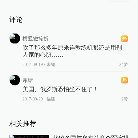
评论
横竖撇捺折
吹了那么多年原来连教练机都还是用别
人家的心脏……
2017-09-19
∙ 未知
24赞
寒塘
美国、俄罗斯恐怕坐不住了！
2017-09-20
∙ 福建
2赞
相关推荐