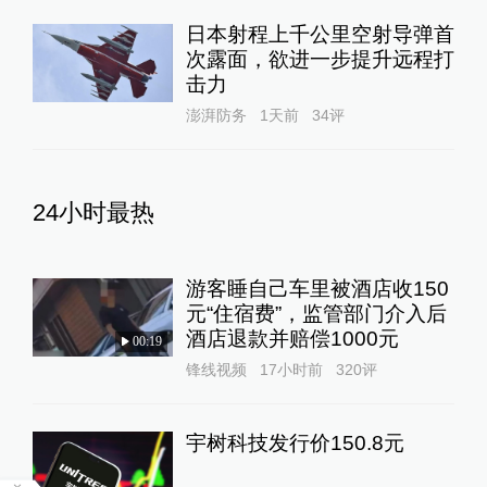
日本射程上千公里空射导弹首
次露面，欲进一步提升远程打
击力
澎湃防务
1天前
34
评
24小时最热
游客睡自己车里被酒店收150
元“住宿费”，监管部门介入后
酒店退款并赔偿1000元
00:19
锋线视频
17小时前
320
评
宇树科技发行价150.8元