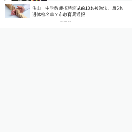
10%公司
19小时前
56
评
索
佛山一中学教师招聘笔试前13名被淘汰、后5名
进体检名单？市教育局通报
马上评｜青海拉面告别“兰州
拉面”，借来的IP终要还
澎湃评论
22小时前
53
评
“兰州拉面”多地改名“青海拉
面”？青海省拉面产业行业协
会：青海人开的店自愿报名，
01:16
不用交钱
锋线视频
1天前
78
评
人民锐评：用“Token”还是“词
元”，事关科技话语权
舆论场
23小时前
103
评