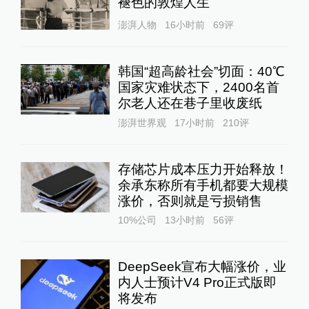
褪色的敦煌人生
澎湃人物
16小时前
69
评
韩国“超高龄社会”切面：40℃
国家灾难状态下，2400名首
尔老人还在巷子里收废纸
澎湃世界观
17小时前
210
评
存储芯片成本压力开始释放！
余承东称所有手机都要大规模
涨价，否则就是亏损销售
10%公司
13小时前
56
评
DeepSeek宣布大幅涨价，业
内人士预计V4 Pro正式版即
将发布