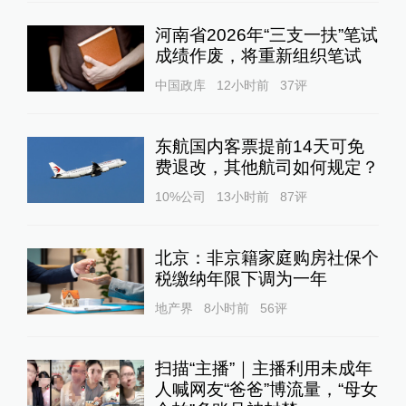
河南省2026年“三支一扶”笔试
成绩作废，将重新组织笔试
中国政库
12小时前
37
评
东航国内客票提前14天可免
费退改，其他航司如何规定？
10%公司
13小时前
87
评
北京：非京籍家庭购房社保个
税缴纳年限下调为一年
地产界
8小时前
56
评
扫描“主播”｜主播利用未成年
人喊网友“爸爸”博流量，“母女