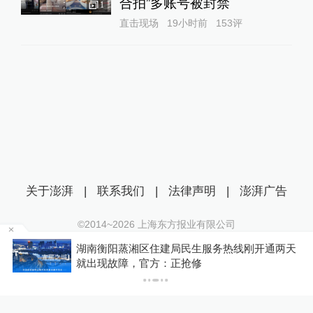
合拍”多账号被封禁
1
直击现场
19小时前
153
评
关于澎湃
|
联系我们
|
法律声明
|
澎湃广告
©2014~
2026
上海东方报业有限公司
沪ICP证：沪B2-20170116 | 沪ICP备14003370号
天
释新闻｜槽点密集的造舰计划：特朗普的“黄金舰
互联网新闻信息服务许可证：31120170006
队”梦能实现吗？
沪公网安备 31010602000299号