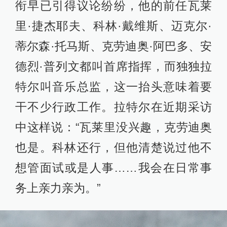
衔早已引得议论纷纷，他的前任瓦莱
里·捷杰耶夫、科林·戴维斯、迈克尔·
蒂尔森·托马斯、克劳迪奥·阿巴多、安
德烈·普列文都叫首席指挥，而独独拉
特尔叫音乐总监，这一抬头意味着要
干不少行政工作。拉特尔在近期采访
中这样说：“瓦莱里没兴趣，克劳迪奥
也是。科林还行，但他清楚说过他不
想管面试或是人事……我会在日常事
务上亲力亲为。”