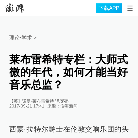
下载APP
理论·学术
>
莱布雷希特专栏：大师式
微的年代，如何才能当好
音乐总监？
【英】诺曼·莱布雷希特 译/盛韵
2017-09-21 17:41
来源：
澎湃新闻
西蒙·拉特尔爵士在伦敦交响乐团的头