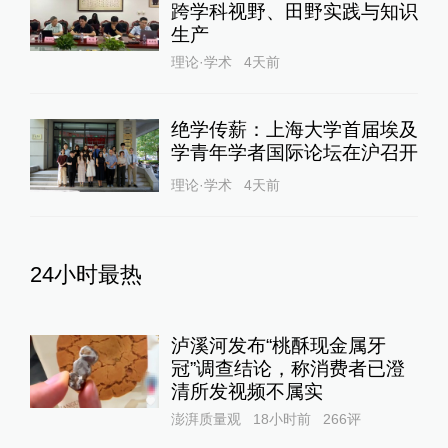
跨学科视野、田野实践与知识
生产
理论·学术
4天前
绝学传薪：上海大学首届埃及
学青年学者国际论坛在沪召开
理论·学术
4天前
24小时最热
泸溪河发布“桃酥现金属牙
冠”调查结论，称消费者已澄
清所发视频不属实
澎湃质量观
18小时前
266
评