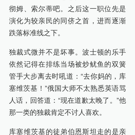
彻姆、索尔蒂吧。之后这一职位先是
演化为较亲民的同侪之首，进而逐渐
跌落标准线之下。
独裁式微并不是坏事。波士顿的乐手
依然记得在排练当场被炒鱿鱼的双簧
管手大步离去时吼道：“去你妈的，库
塞维茨基！”俄国大师不太熟悉英语骂
人话，回答道：“现在道歉太晚了。”他
那一类的独裁肯定不讨人喜欢。
库塞维茨基的徒弟伯恩斯坦走的是亲