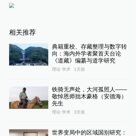
相关推荐
典籍重校、存藏整理与数字转
向：海内外学者聚首天台论
《道藏》编纂与道学研究
理论·学术
1天前
铁骑无声处，大河孤照人——
敬悼恩师拙木豪格（安德海）
先生
理论·学术
3天前
世界变局中的区域国别研究：