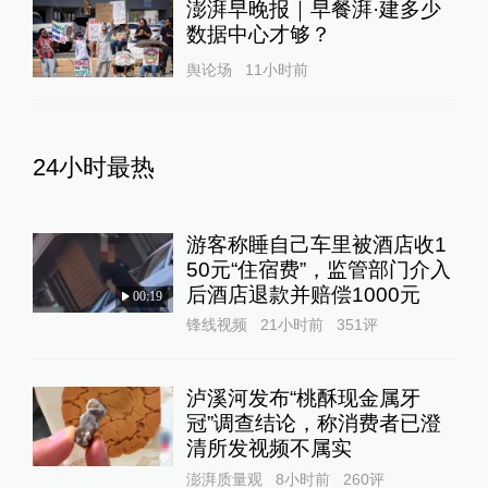
澎湃早晚报｜早餐湃·建多少
数据中心才够？
舆论场
11小时前
24小时最热
游客称睡自己车里被酒店收1
50元“住宿费”，监管部门介入
后酒店退款并赔偿1000元
00:19
锋线视频
21小时前
351
评
泸溪河发布“桃酥现金属牙
冠”调查结论，称消费者已澄
清所发视频不属实
澎湃质量观
8小时前
260
评