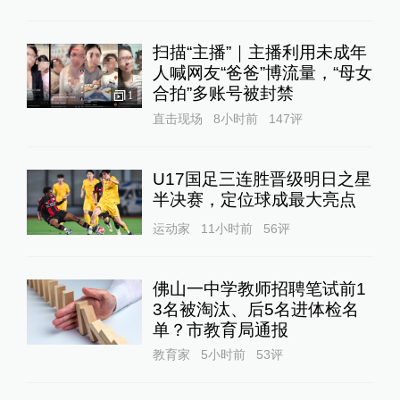
扫描“主播”｜主播利用未成年
人喊网友“爸爸”博流量，“母女
合拍”多账号被封禁
1
直击现场
8小时前
147
评
U17国足三连胜晋级明日之星
半决赛，定位球成最大亮点
运动家
11小时前
56
评
佛山一中学教师招聘笔试前1
3名被淘汰、后5名进体检名
单？市教育局通报
教育家
5小时前
53
评