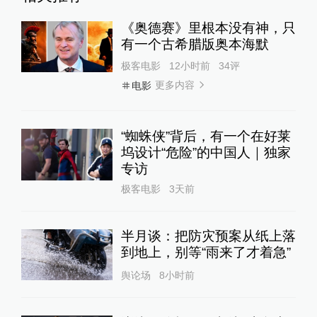
《奥德赛》里根本没有神，只
有一个古希腊版奥本海默
极客电影
12小时前
34
评
更多内容
电影
“蜘蛛侠”背后，有一个在好莱
坞设计“危险”的中国人｜独家
专访
极客电影
3天前
半月谈：把防灾预案从纸上落
到地上，别等“雨来了才着急”
舆论场
8小时前