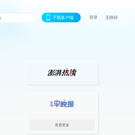
登录
下载客户端
无障碍
查看更多