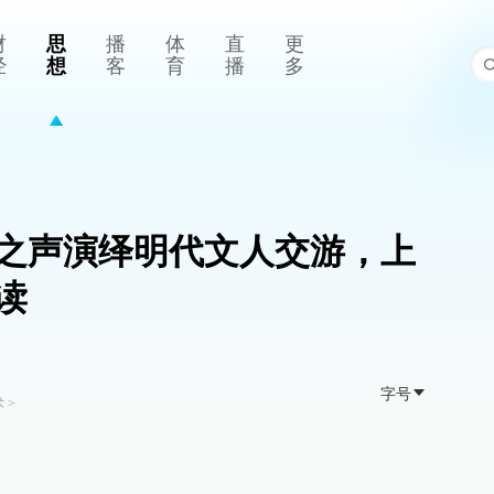
财
思
播
体
直
更
经
想
客
育
播
多
之声演绎明代文人交游，上
读
字号
术
>