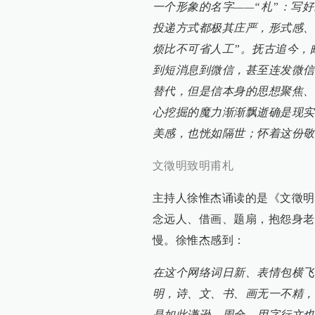
一个形象的名字——“札”：写
投递方式都极其庄严，形式感、
烦比不可省人工”。抚古追今，
到短消息到微信，甚至连发微信
替代，但是信本身的思想聚焦、
心挖掘的魔力渐渐飘逝确是现实
美感，也恍如隔世；怀着这份敬
文徵明致明甫札
主持人徐惟杰诵读的是《文徵明
念远人、借画、题扇，抱怨身老
慢。徐惟杰感到：
在这个网络词日新、表情包横飞
明，诗、文、书、画无一不精，
是如此谦逊、周全，用字行文也