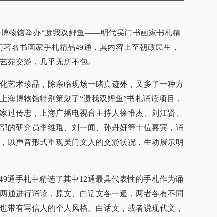
，上海博物馆举办“遗我双鲤鱼——明代吴门书画家书札精
门著名书画家手札精品49通，其内容上至朝政民生，
艺苑交游，几乎无所不包。
化艺术珍品，除亲临现场一睹真迹外，又多了一种方
上海博物馆特别策划了“遗我双鲤鱼”书札诵读项目，
家过传忠，上海广播电视台主持人徐惟杰、刘江贤、
部的研究员李维琨、刘一闻、孙丹妍等十位嘉宾，诵
，以声音形式重现吴门文人的交游状况，生动展示明
49通手札中精选了其中12通最具代表性的手札作为诵
两通进行诵读，原文、白话文各一遍，两者各有不同
也带有写信人的个人风格。白话文，或者说现代文，