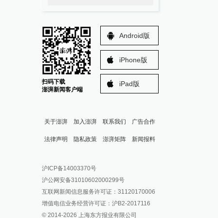
Android版
iPhone版
扫码下载
iPad版
澎湃新闻客户端
关于澎湃
加入澎湃
联系我们
广告合作
法律声明
隐私政策
澎湃矩阵
新闻报料
报料热线: 021-962866
澎湃新闻微博
沪ICP备14003370号
报料邮箱: news@thepaper.cn
澎湃新闻公众号
沪公网安备31010602000299号
澎湃新闻抖音号
互联网新闻信息服务许可证：31120170006
派生万物开放平台
增值电信业务经营许可证：沪B2-2017116
© 2014-
2026
上海东方报业有限公司
IP SHANGHAI