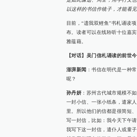
以这样的书信作镜子，才能看见
目前，“遗我双鲤鱼”书札诵读
布。读者可以在线聆听十位嘉宾
雅蕴藉。
【对话】吴门信札诵读的前世今
澎湃新闻
：书信在明代是一种常
呢？
孙丹妍
：苏州古代城市规模不如
一封小信、一张小纸条，遣家人
里。所以他们的信都是很简短、
写一封信，比如：我今天下午请
我写下这一封信，遣仆人或童子