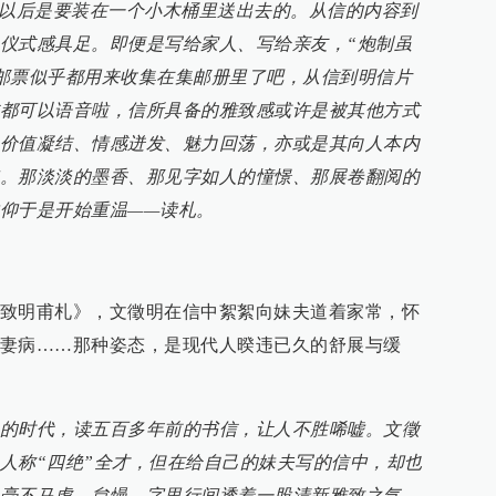
好以后是要装在一个小木桶里送出去的。从信的内容到
仪式感具足。即便是写给家人、写给亲友，“炮制虽
邮票似乎都用来收集在集邮册里了吧，从信到明信片
都可以语音啦，信所具备的雅致感或许是被其他方式
价值凝结、情感迸发、魅力回荡，亦或是其向人本内
。那淡淡的墨香、那见字如人的憧憬、那展卷翻阅的
仰于是开始重温——读札。
致明甫札》，文徵明在信中絮絮向妹夫道着家常，怀
妻病……那种姿态，是现代人暌违已久的舒展与缓
的时代，读五百多年前的书信，让人不胜唏嘘。文徵
人称“四绝”全才，但在给自己的妹夫写的信中，却也
毫不马虎、怠慢，字里行间透着一股清新雅致之气。