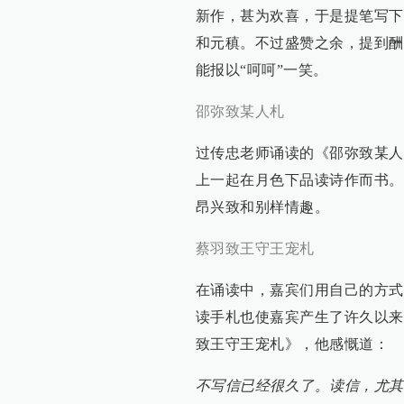
新作，甚为欢喜，于是提笔写下
和元稹。不过盛赞之余，提到酬
能报以“呵呵”一笑。
邵弥致某人札
过传忠老师诵读的《邵弥致某人
上一起在月色下品读诗作而书。
昂兴致和别样情趣。
蔡羽致王守王宠札
在诵读中，嘉宾们用自己的方式
读手札也使嘉宾产生了许久以来
致王守王宠札》，他感慨道：
不写信已经很久了。读信，尤其