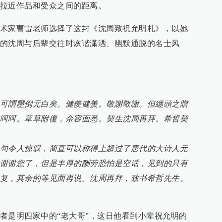
拉近作品和受众之间的距离。
术家曹雷老师选择了这封《沈周致祝允明札》，以她
的沈周与后辈交往时诙谐潇洒、幽默通脱的名士风
可謂壓倒元白矣。健羨健羨。敬謝敬謝。但纏頭之贈
呵呵。草草附復，余容面悉。契生沈周再拜。希哲契
句令人惊叹，简直可以称得上超过了唐代的大诗人元
谢谢您了，但是丰厚的酬劳恐怕是空话，见到的只有
复，其余的等见面再说。沈周再拜，致书希哲先生。
者是明四家中的“老大哥”，这日他看到小辈祝允明的