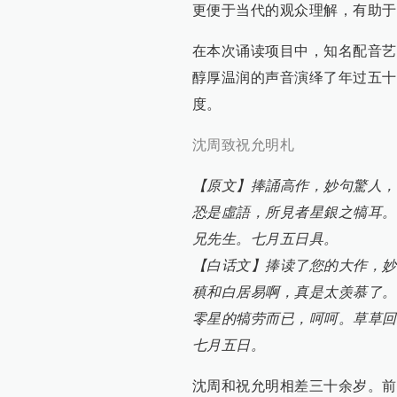
更便于当代的观众理解，有助于
在本次诵读项目中，知名配音艺
醇厚温润的声音演绎了年过五十
度。
沈周致祝允明札
【原文】捧誦高作，妙句驚人，
恐是虛語，所見者星銀之犒耳。
兄先生。七月五日具。
【白话文】捧读了您的大作，妙
稹和白居易啊，真是太羡慕了。
零星的犒劳而已，呵呵。草草回
七月五日。
沈周和祝允明相差三十余岁。前