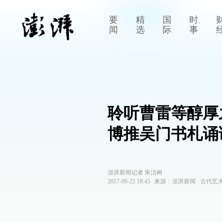
要
精
国
时
闻
选
际
事
聆听曹雷等醇厚
博推吴门书札诵
澎湃新闻记者 朱洁树
2017-09-22 18:45
来源：
澎湃新闻
∙
古代艺