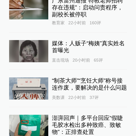
广东雷州通报“特教老师招聘
存在违规”：启动问责程序，
副校长被停职
教育家
22小时前
160
评
媒体：人贩子“梅姨”真实姓名
首曝光
直击现场
20小时前
65
评
“制茶大师”“烹饪大师”称号接
连作废，要解决的是什么问题
美数课
22小时前
37
评
澎湃回声｜多平台回应“假睫
毛胶水检出多种致癌、致敏
物”：正排查处置