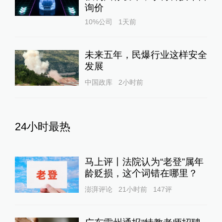
询价
10%公司
1天前
未来五年，民爆行业这样安全
发展
中国政库
2小时前
24小时最热
马上评丨法院认为“老登”属年
龄贬损，这个词错在哪里？
澎湃评论
21小时前
147
评