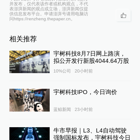
并发布，仅代表该作者或机构观点，不代
表澎湃新闻的观点或立场，澎湃新闻仅提
供信息发布平台。申请澎湃号请用电脑访
问https://renzheng.thepaper.cn。
相关推荐
宇树科技8月7日网上路演，
拟公开发行新股4044.64万股
10%公司
20小时前
宇树科技IPO，今日询价
蓝鲸新闻
23小时前
牛市早报｜L3、L4自动驾驶
强制国标发布，宇树科技今日