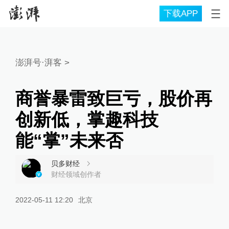
下载APP
澎湃号·湃客
>
商誉暴雷致巨亏，股价再
创新低，掌趣科技
能“掌”未来否
贝多财经
财经领域创作者
2022-05-11 12:20
北京