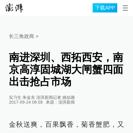
下载APP
长三角政商
>
南进深圳、西拓西安，南
京高淳固城湖大闸蟹四面
出击抢占市场
实习生 朱金东 澎湃新闻记者 姚似璐
2017-09-24 08:58
来源：
澎湃新闻
金秋送爽，百果飘香，菊香蟹肥，又