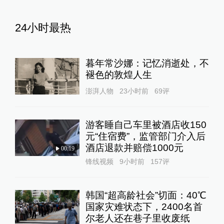
24小时最热
暮年常沙娜：记忆消逝处，不
褪色的敦煌人生
澎湃人物
23小时前
69
评
游客睡自己车里被酒店收150
元“住宿费”，监管部门介入后
酒店退款并赔偿1000元
00:19
锋线视频
9小时前
157
评
韩国“超高龄社会”切面：40℃
国家灾难状态下，2400名首
尔老人还在巷子里收废纸