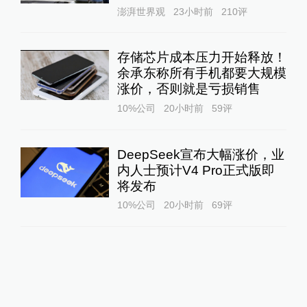
澎湃世界观
23小时前
210
评
存储芯片成本压力开始释放！
余承东称所有手机都要大规模
涨价，否则就是亏损销售
10%公司
20小时前
59
评
DeepSeek宣布大幅涨价，业
内人士预计V4 Pro正式版即
将发布
10%公司
20小时前
69
评