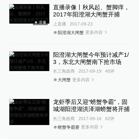
直播录像丨秋风起、蟹脚痒，
2017年阳澄湖大闸蟹开捕
录像
上直播
2017-09-23
更多内容
阳澄湖大闸蟹
阳澄湖大闸蟹今年预计减产1/
3，东北大闸蟹南下抢市场
长三角政商
2017-09-19
40
评
更多内容
大闸蟹
龙虾季后又迎“螃蟹争霸”，固
城湖阳澄湖洪泽湖螃蟹将开捕
长三角政商
2017-09-16
62
评
更多内容
螃蟹争霸赛