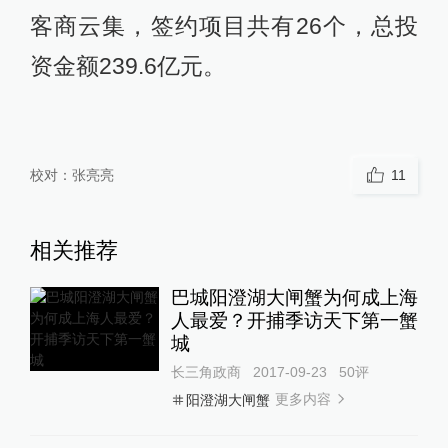
客商云集，签约项目共有26个，总投
资金额239.6亿元。
校对：
张亮亮
11
相关推荐
巴城阳澄湖大闸蟹为何成上海
人最爱？开捕季访天下第一蟹
城
长三角政商
2017-09-23
50
评
更多内容
阳澄湖大闸蟹