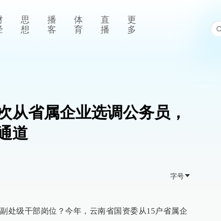
财
思
播
体
直
更
经
想
客
育
播
多
次从省属企业选调公务员，
通道
字号
干副处级干部岗位？今年，云南省国资委从15户省属企