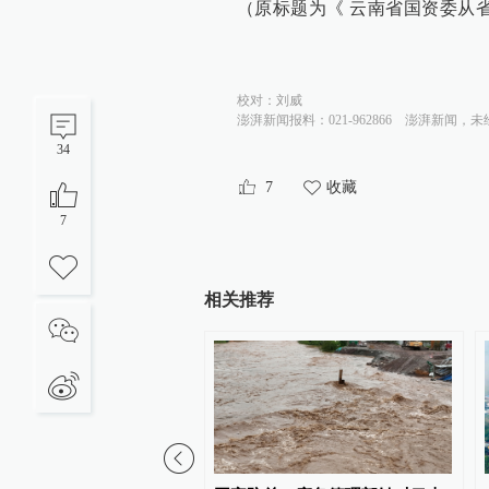
（原标题为《 云南省国资委从
校对：
刘威
澎湃新闻报料：021-962866
澎湃新闻，未
34
7
收藏
7
相关推荐