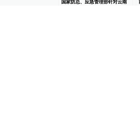
你｜太行山上新愚公
国家防总、应急管理部针对云南
启动防汛四级应急响应
#
云南
更多内容 >
#
云南
#
云南省国资委
#
干
评论
（
34
）