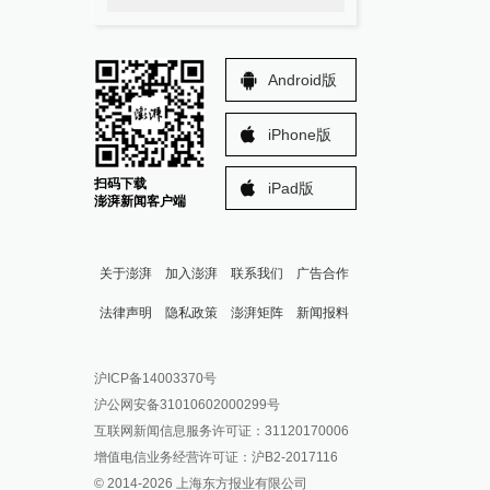
Android版
iPhone版
扫码下载
iPad版
澎湃新闻客户端
关于澎湃
加入澎湃
联系我们
广告合作
法律声明
隐私政策
澎湃矩阵
新闻报料
报料热线: 021-962866
澎湃新闻微博
沪ICP备14003370号
报料邮箱: news@thepaper.cn
澎湃新闻公众号
沪公网安备31010602000299号
澎湃新闻抖音号
互联网新闻信息服务许可证：31120170006
派生万物开放平台
增值电信业务经营许可证：沪B2-2017116
© 2014-
2026
上海东方报业有限公司
IP SHANGHAI