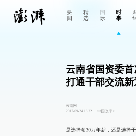
要
精
国
时
闻
选
际
事
云南省国资委首
打通干部交流新
云南网
2017-09-24 13:32
中国政库
>
是选择领30万年薪，还是选择