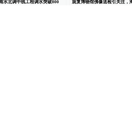
南水北调中线工程调水突破800
观复博物馆佛像送检引关注，
亿立方米
口方面：调查有进展，预计几
后发布
部交流
发表