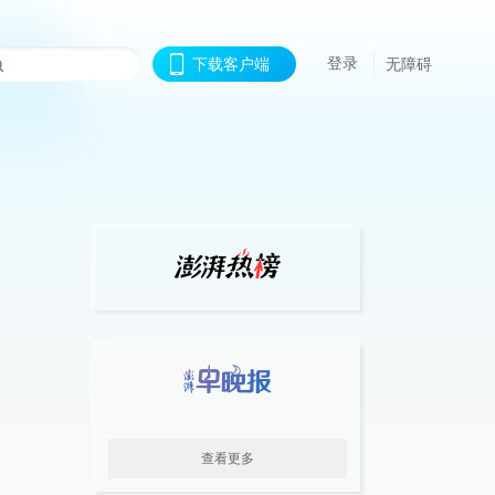
登录
下载客户端
无障碍
查看更多