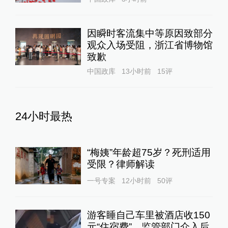
因瞬时客流集中等原因致部分
观众入场受阻，浙江省博物馆
致歉
中国政库
13小时前
15
评
24小时最热
“梅姨”年龄超75岁？死刑适用
受限？律师解读
一号专案
12小时前
50
评
游客睡自己车里被酒店收150
元“住宿费”，监管部门介入后