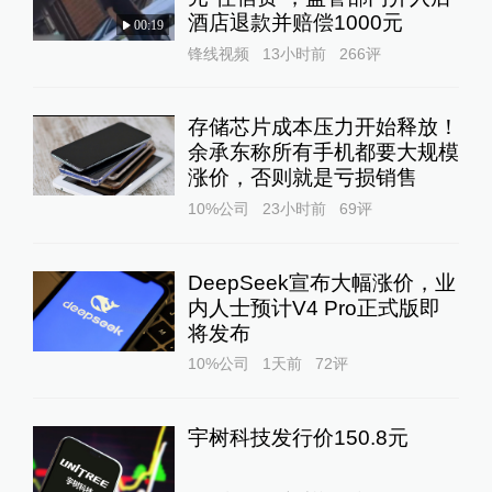
酒店退款并赔偿1000元
00:19
锋线视频
13小时前
266
评
存储芯片成本压力开始释放！
余承东称所有手机都要大规模
涨价，否则就是亏损销售
10%公司
23小时前
69
评
DeepSeek宣布大幅涨价，业
内人士预计V4 Pro正式版即
将发布
10%公司
1天前
72
评
宇树科技发行价150.8元