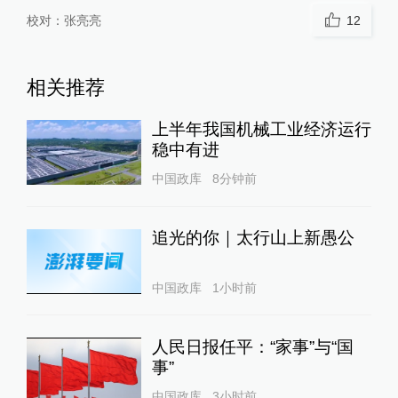
校对：
张亮亮
12
相关推荐
上半年我国机械工业经济运行
稳中有进
中国政库
8分钟前
追光的你｜太行山上新愚公
中国政库
1小时前
人民日报任平：“家事”与“国
事”
中国政库
3小时前