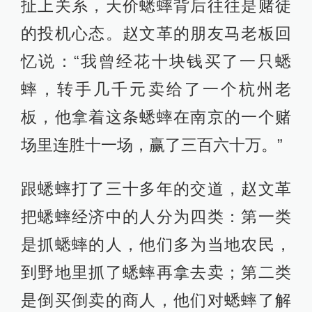
扯上关系，天价蟋蟀背后往往是赌徒
的投机心态。赵文革的朋友马老板回
忆说：“我曾经花十块钱买了一只蟋
蟀，转手几千元卖给了一个杭州老
板，他拿着这条蟋蟀在南京的一个赌
场里连胜十一场，赢了三百六十万。”
跟蟋蟀打了三十多年的交道，赵文革
把蟋蟀经济中的人分为四类：第一类
是抓蟋蟀的人，他们多为当地农民，
到野地里抓了蟋蟀再拿去卖；第二类
是倒买倒卖的商人，他们对蟋蟀了解