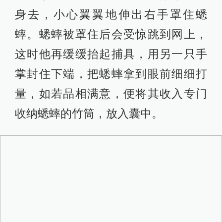
身去，小心翼翼地伸出右手罩住蟋
蟀。蟋蟀被罩住后会受惊跳到网上，
这时他再缓缓抬起捕具，用另一只手
掌封住下端，把蟋蟀拿到眼前细细打
量，如若品相满意，便将其收入专门
收纳蟋蟀的竹筒，放入囊中。