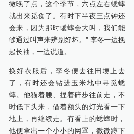
微晚了点，这个季节，六点左右蟋蟀
就出来觅食了。有时下半夜三点钟还
会来，因为那时蟋蟀会大叫，我们能
够通过叫声来辨别好坏。” 李冬一边挽
起长袖，一边说道。
换好衣服后，李冬便去往田埂上去
了，有时还会钻进玉米地中寻觅蟋
蟀。他猫着腰、捏着碎步往前走，不
时低下头来，借着额头的灯光看一下
地上，再继续走。有看上的蟋蟀时，
他便拿出一个小小的网罩，微微蹲下