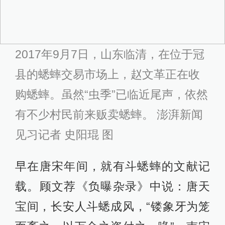
2017年9月7日，山东临清，在位于冠
县的蟋蟀交易市场上，赵文革正在收
购蟋蟀。虽然“虫季”已临近尾声，依然
有不少村民前来贩卖蟋蟀。 澎湃新闻
见习记者 史阳琨 图
早在唐宋年间，就有斗蟋蟀的文献记
载。顾文荐《负曝杂录》中说：唐天
宝间，长安人斗蟋成风，“镂象牙为笼