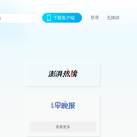
登录
下载客户端
无障碍
查看更多