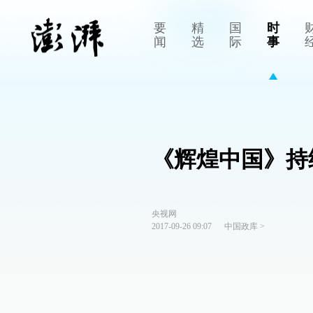
要
精
国
时
闻
选
际
事
《辉煌中国》持
央视网
2017-09-26 09:07
中国政库
>