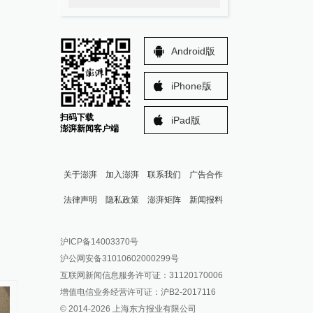
Android版
iPhone版
扫码下载
iPad版
澎湃新闻客户端
关于澎湃
加入澎湃
联系我们
广告合作
法律声明
隐私政策
澎湃矩阵
新闻报料
报料热线: 021-962866
澎湃新闻微博
沪ICP备14003370号
报料邮箱: news@thepaper.cn
澎湃新闻公众号
沪公网安备31010602000299号
澎湃新闻抖音号
互联网新闻信息服务许可证：31120170006
派生万物开放平台
增值电信业务经营许可证：沪B2-2017116
© 2014-
2026
上海东方报业有限公司
IP SHANGHAI