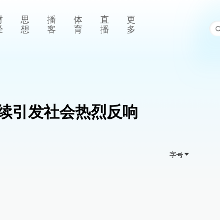
财
思
播
体
直
更
经
想
客
育
播
多
续引发社会热烈反响
字号