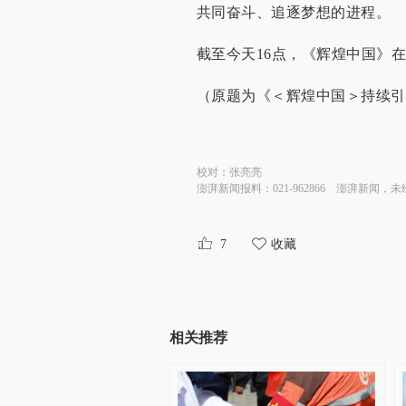
共同奋斗、追逐梦想的进程。
截至今天16点，《辉煌中国》在
（原题为《＜辉煌中国＞持续引
校对：
张亮亮
澎湃新闻报料：021-962866
澎湃新闻，未
7
收藏
相关推荐