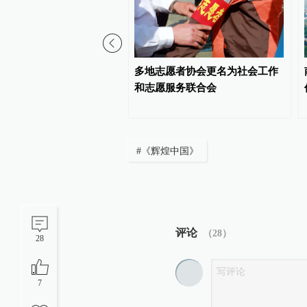
你｜太行山上新愚公
多地志愿者协会更名为社会工作
和志愿服务联合会
#
《辉煌中国》
评论
（
28
）
28
7