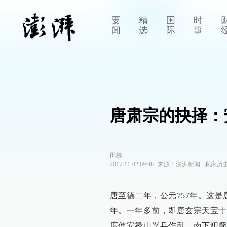
要
精
国
时
闻
选
际
事
唐肃宗的抉择：
田栋
2017-11-02 09:48
来源：
澎湃新闻
∙
私家历
唐至德二年，公元757年。这
年。一年多前，即唐玄宗天宝十
度使安禄山兴兵作乱、南下犯阙