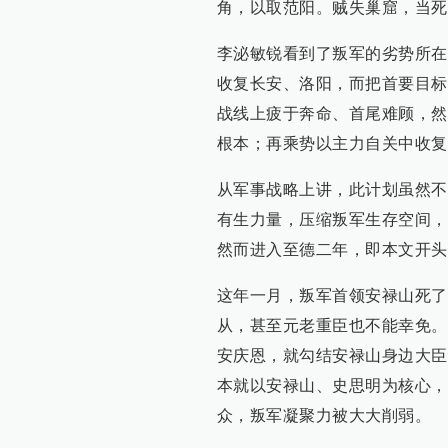
角，以取范阳。贼失巢窟，当死
李泌敏锐看到了叛军的劣势所在
收复长安、洛阳，而把首要目标
战线上疲于奔命、首尾难顾，然
根本；再乘势以主力自关中收复
从军事战略上讲，此计划虽然不
有生力量，压缩叛军生存空间，
然而进入至德二年，即本文开头
这年一月，叛军首领安禄山死了
从，甚至元老重臣也不能幸免。
安庆恩，就勾结安禄山身边大臣
本就以安禄山、史思明为核心，
众，叛军凝聚力被大大削弱。