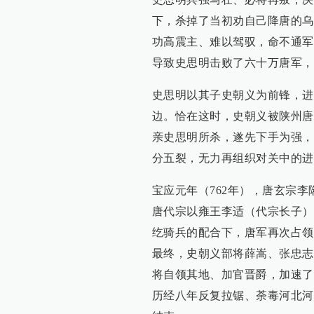
下，杀掉了当初劝自己降唐的乌
功高震主、难以驾驭，命不通军
导致史思明击败了六十万唐军，
史思明以其子史朝义为前锋，进
边。恰在这时，史朝义被陕州唐
亲史思明所杀，遂先下手为强，
分五裂，无力再组织对关中的进
宝应元年（762年），唐玄宗
唐代宗以雍王李适（代宗长子）
纥骑兵的配合下，唐军再次占领
最终，史朝义部将薛嵩、张忠志
将自领其地、加官晋爵，加速了
历经八年反复拉锯、荼毒河北河