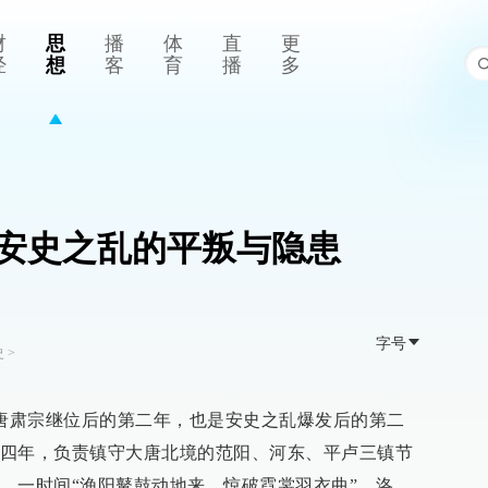
财
思
播
体
直
更
经
想
客
育
播
多
安史之乱的平叛与隐患
字号
史
>
是唐肃宗继位后的第二年，也是安史之乱爆发后的第二
四年，负责镇守大唐北境的范阳、河东、平卢三镇节
。一时间“渔阳鼙鼓动地来，惊破霓裳羽衣曲”，洛