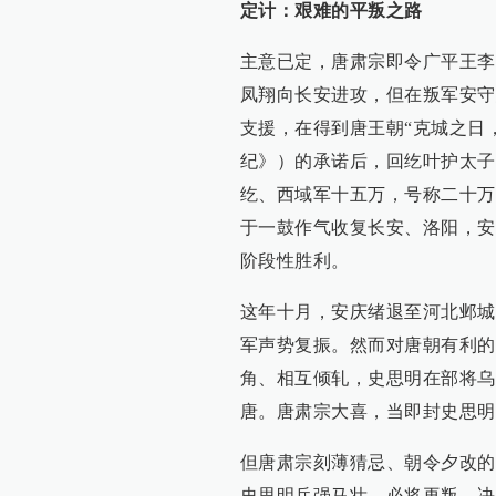
定计：艰难的平叛之路
主意已定，唐肃宗即令广平王李
凤翔向长安进攻，但在叛军安守
支援，在得到唐王朝“克城之日
纪》）的承诺后，回纥叶护太子
纥、西域军十五万，号称二十万
于一鼓作气收复长安、洛阳，安
阶段性胜利。
这年十月，安庆绪退至河北邺城
军声势复振。然而对唐朝有利的
角、相互倾轧，史思明在部将乌
唐。唐肃宗大喜，当即封史思明
但唐肃宗刻薄猜忌、朝令夕改的
史思明兵强马壮、必将再叛，决