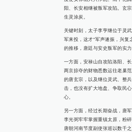
阳、长安相继被叛军攻陷。玄宗
生灵涂炭。
关键时刻，太子李亨继位于灵武
军来投，这才“军声遂振，兴复
的推移，唐廷与安史叛军的实力
一方面，安禄山自攻陷洛阳、长
两京掠夺的财物悉数运往老巢范
的唐玄宗，以及继位灵武、整兵
击，也没有扩大地盘、争取民心
心。
另一方面，经过长期奋战，唐军
李光弼牢牢掌握重镇太原，粉碎
唐朝河南节度副使张巡以数千之