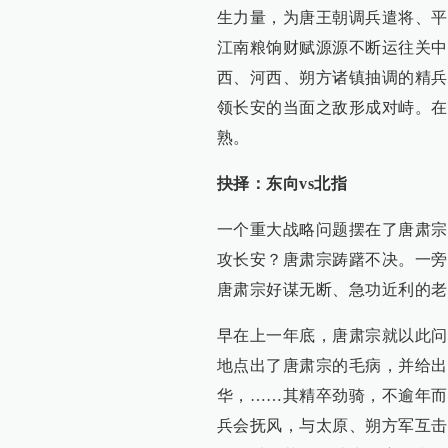
生力量，为唐王朝调兵遣将、平
江南粮饷财赋源源不断运往关中
西、河西、朔方诸镇抽调的精兵
领长安的当面之敌形成对峙。在
熟。
抉择：东向vs北指
一个重大战略问题摆在了唐肃宗
攻长安？唐肃宗踌躇不决。一旁
唐肃宗好谋无断、急功近利的老
早在上一年底，唐肃宗就以此问
地点出了唐肃宗的毛病，并给出
华，……其精卒劲骑，不逾年而
兵会抚风，与太原、朔方军互击