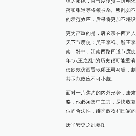
弹尽粮绝，向节度使贺兰进明求
落和张巡等将领被杀。叛乱如不
的示范效应，后果将更加不堪设
更为严重的是，唐玄宗在西奔入
天下节度使：吴王李祗、虢王李
南、黔中、江南西路四道节度使
年“八王之乱”的历史很可能重
便欲效仿西晋琅琊王司马睿，割
其示范效应不可小觑。
面对一片焦灼的内外形势，唐肃
略，他必须集中主力，尽快收复
位的合法性，维护政权和国家的
唐平安史之乱要图