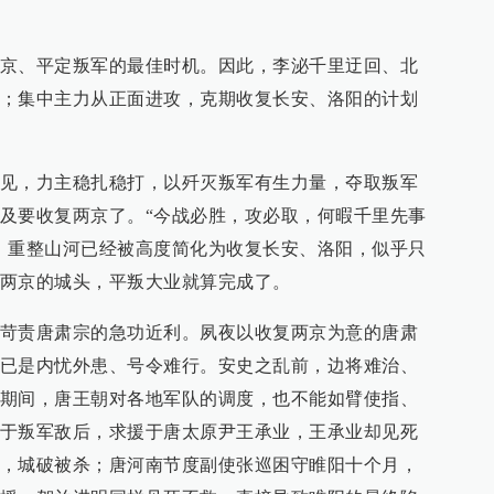
京、平定叛军的最佳时机。因此，李泌千里迂回、北
；集中主力从正面进攻，克期收复长安、洛阳的计划
见，力主稳扎稳打，以歼灭叛军有生力量，夺取叛军
及要收复两京了。“今战必胜，攻必取，何暇千里先事
、重整山河已经被高度简化为收复长安、洛阳，似乎只
两京的城头，平叛大业就算完成了。
苛责唐肃宗的急功近利。夙夜以收复两京为意的唐肃
已是内忧外患、号令难行。安史之乱前，边将难治、
期间，唐王朝对各地军队的调度，也不能如臂使指、
于叛军敌后，求援于唐太原尹王承业，王承业却见死
，城破被杀；唐河南节度副使张巡困守睢阳十个月，