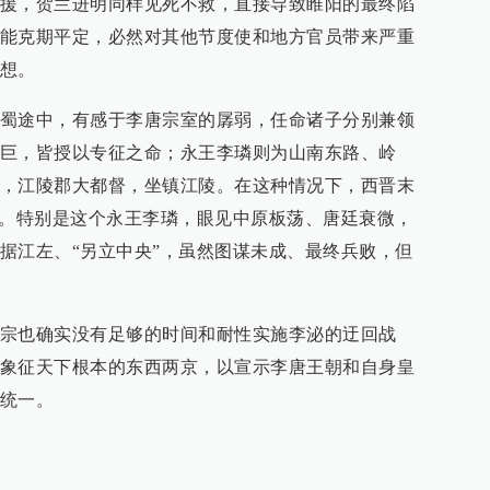
援，贺兰进明同样见死不救，直接导致睢阳的最终陷
能克期平定，必然对其他节度使和地方官员带来严重
想。
蜀途中，有感于李唐宗室的孱弱，任命诸子分别兼领
巨，皆授以专征之命；永王李璘则为山南东路、岭
，江陵郡大都督，坐镇江陵。在这种情况下，西晋末
演。特别是这个永王李璘，眼见中原板荡、唐廷衰微，
据江左、“另立中央”，虽然图谋未成、最终兵败，但
宗也确实没有足够的时间和耐性实施李泌的迂回战
象征天下根本的东西两京，以宣示李唐王朝和自身皇
统一。