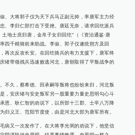
俶、大将郭子仪为天下兵马正副元帅，率唐军主力经
忠、李归仁部打击下受挫。唐廷无奈，请求回纥派兵
，土地士庶归唐，金帛子女归回纥”（《资治通鉴·唐
率四千精骑前来助战。李俶、郭子仪遂统朔方及回
，再次反攻长安。在回纥骑兵的有力支援下，唐军终
庆绪带领残兵迅速败逃河北，唐朝取得了平叛战争的
。不久，蔡希徳、田承嗣等叛将也纷纷来归，河北叛
是，安庆绪与安史叛军另一股重要力量史思明勾心斗
承恩、耿仁智的劝说下，以所部十三郡、士卒八万降
为归义王、范阳节度使，由是河北大部为唐军所有。
毛病又一次发作了。在大将李光弼的劝说下，他坚信
定阴谋除掉史思明。结果事情败露，史思明一怒之