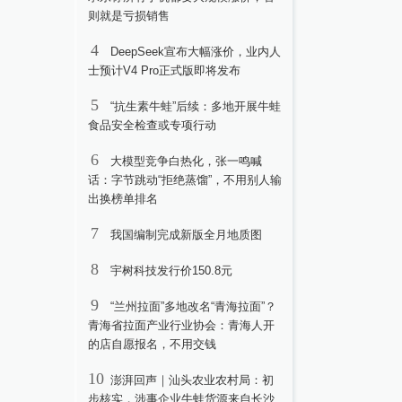
则就是亏损销售
4
DeepSeek宣布大幅涨价，业内人
士预计V4 Pro正式版即将发布
5
“抗生素牛蛙”后续：多地开展牛蛙
食品安全检查或专项行动
6
大模型竞争白热化，张一鸣喊
话：字节跳动“拒绝蒸馏”，不用别人输
出换榜单排名
7
我国编制完成新版全月地质图
8
宇树科技发行价150.8元
9
“兰州拉面”多地改名“青海拉面”？
青海省拉面产业行业协会：青海人开
的店自愿报名，不用交钱
10
澎湃回声｜汕头农业农村局：初
步核实，涉事企业牛蛙货源来自长沙