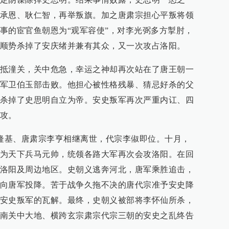
承恩、耿仁智，再举叛旗。加之唐肃宗担心平叛将领
事的宦官鱼朝恩为“观军容使”，对李光弼多方掣肘，
顺势杀掉了安庆绪并兼有其众，又一次攻占洛阳。
抵潼关，关中危急，幸运之神却再次站在了唐王朝一
军卫伯玉部击败。他担心被性格残暴、猜忌好杀的父
杀掉了史思明自立为帝。安史叛军再次严重内讧、四
攻。
李隆基、唐肃宗李亨相继离世，代宗李俶即位。十月，
为天下兵马元帅，统领各路大军再次会攻洛阳。在回
洛阳及周边地区。史朝义逃奔河北，唐军乘胜追击，
向唐军投降。苦于战争久拖不决的唐代宗准予安史降
安史叛军的瓦解。最终，史朝义被部将李怀仙所杀，
南关中大地、横跨玄宗肃宗代宗三朝的安史之乱终告