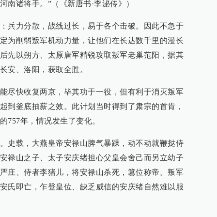
河南诸将手。”（《新唐书·李泌传》）
：兵力分散，战线过长，易于各个击破。因此不急于
定为削弱叛军机动力量，让他们在长达数千里的漫长
后先以朔方、太原唐军精锐攻取叛军老巢范阳，据其
长安、洛阳，获取全胜。
能尽快收复两京，毕其功于一役，但有利于消灭叛军
起到釜底抽薪之效。此计划当时得到了肃宗的首肯，
的757年，情况发生了变化。
。史载，大燕皇帝安禄山脾气暴躁，动不动就鞭挞侍
安禄山之子、太子安庆绪担心父皇会舍己而另立幼子
严庄、侍者李猪儿，将安禄山杀死，篡位称帝。叛军
安氏即亡，乍登皇位、缺乏威信的安庆绪自然难以服