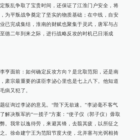
定叛乱争取了宝贵时间，还保证了江淮门户安全，将
，为平叛战争奠定了坚实的物质基础；在中线，自安
业已完成集结，淮南的财赋也聚集于灵武，唐军与占
至德二年到来之际，进行战略反攻的时机已日渐成
李亨面前：如何确定反攻方向？是北取范阳，还是南
，肃宗最重要的谋臣李泌心里也是七上八下。他知道
毛病又犯了。
题征询过李泌的意见。“陛下无欲速。”李泌毫不客气
了解决叛军的“一揽子”方案：“使子仪（郭子仪）毋取
弊。我常以逸待劳，来避其锋，去翦其疲，以所征之
之。徐命建宁王为范阳节度大使，北并塞与光弼相掎