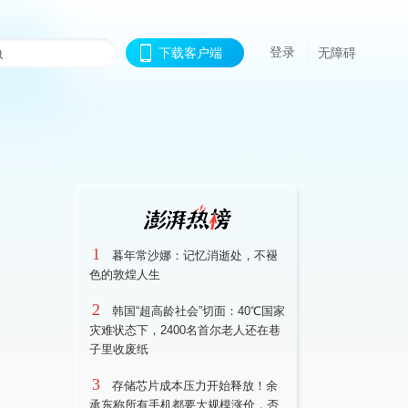
登录
下载客户端
无障碍
1
暮年常沙娜：记忆消逝处，不褪
色的敦煌人生
2
韩国“超高龄社会”切面：40℃国家
灾难状态下，2400名首尔老人还在巷
子里收废纸
3
存储芯片成本压力开始释放！余
承东称所有手机都要大规模涨价，否