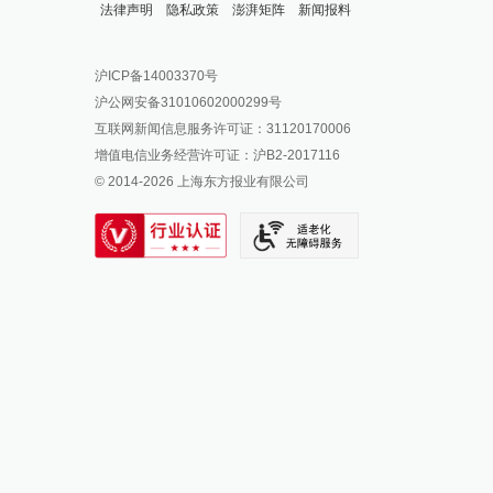
法律声明
隐私政策
澎湃矩阵
新闻报料
报料热线: 021-962866
澎湃新闻微博
沪ICP备14003370号
报料邮箱: news@thepaper.cn
澎湃新闻公众号
沪公网安备31010602000299号
澎湃新闻抖音号
互联网新闻信息服务许可证：31120170006
派生万物开放平台
增值电信业务经营许可证：沪B2-2017116
© 2014-
2026
上海东方报业有限公司
IP SHANGHAI
SIXTH TONE