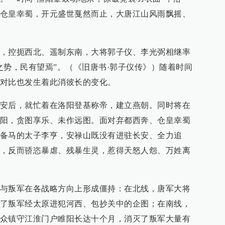
仓皇幸蜀，开元盛世戛然而止，大唐江山风雨飘摇、
，控扼西北、遥制东南，大将郭子仪、李光弼相继率
之势，民有望焉”。（《旧唐书·郭子仪传》）随着时间
对比也发生着此消彼长的变化。
安后，就忙着在洛阳登基称帝，建立燕朝。同时将在
阳，贪图享乐、未作远图。面对弃都西奔、仓皇幸蜀
备马的太子李亨，安禄山既没有进驻长安、全力追
，反而骄恣暴虐、残暴生灵，惹得天怒人怨、万姓离
与叛军在各战略方向上形成僵持：在北线，唐军大将
了叛军经太原进犯河西、包抄关中的企图；在南线，
众镇守江淮门户睢阳长达十个月，消灭了叛军大量有