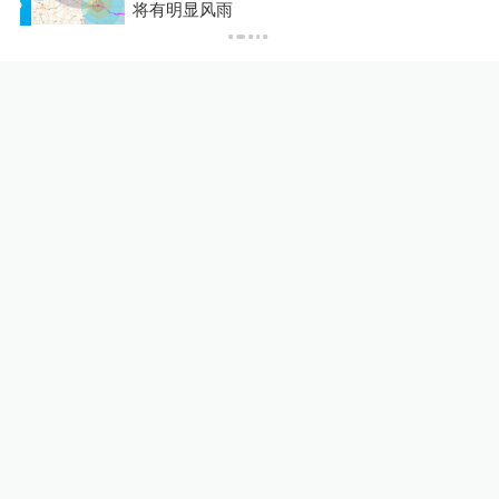
美国实体有何来头？
P
将有明显风雨
全球速报
22小时前
37
评
核观察｜美欲用战术核武器对
抗中俄，弹药不足核武来凑？
澎湃防务
12小时前
69
评
台风“白海豚”在浙江台州玉环
沿海登陆，中心附近最大风力
14级
绿政公署
2小时前
40
评
原北京军区副司令员兼北京军
区空军司令员李永金逝世，享
年84岁
中国政库
23小时前
166
评