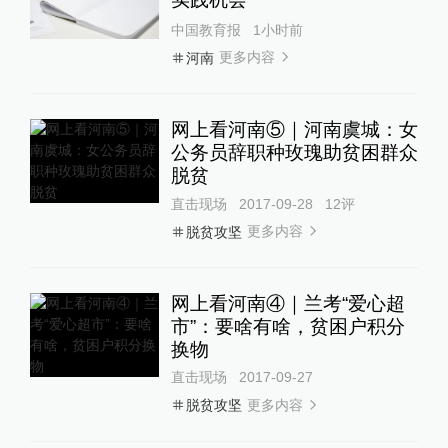
中国教育报
1小时前
更多内容
河南
网上看河南⑤｜河南虞城：女
公务员辞职种玫瑰助贫困群众
脱贫
直击现场
2017-09-28
12
评
更多内容
脱贫攻坚
网上看河南④｜兰考“爱心超
市”：要啥有啥，贫困户积分
换物
直击现场
2017-09-27
更多内容
脱贫攻坚