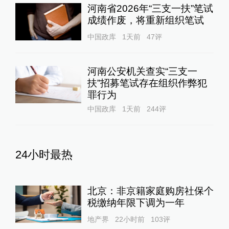
河南省2026年“三支一扶”笔试
成绩作废，将重新组织笔试
中国政库
1天前
47
评
河南公安机关查实“三支一
扶”招募笔试存在组织作弊犯
罪行为
中国政库
1天前
244
评
24小时最热
北京：非京籍家庭购房社保个
税缴纳年限下调为一年
地产界
22小时前
103
评