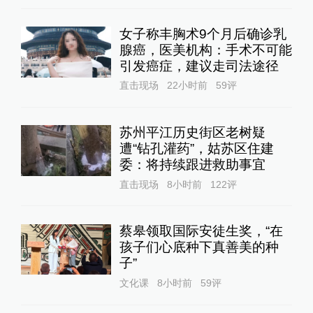
女子称丰胸术9个月后确诊乳
腺癌，医美机构：手术不可能
引发癌症，建议走司法途径
直击现场
22小时前
59
评
苏州平江历史街区老树疑
遭“钻孔灌药”，姑苏区住建
委：将持续跟进救助事宜
直击现场
8小时前
122
评
蔡皋领取国际安徒生奖，“在
孩子们心底种下真善美的种
子”
文化课
8小时前
59
评