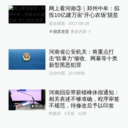
网上看河南③｜郑州中牟：拟
投10亿建万亩“开心农场”脱贫
直击现场
2017-09-26
更多内容
脱贫攻坚
河南省公安机关：将重点打
击“软暴力”催收、网暴等十类
新型黑恶犯罪
法治中国
22小时前
河南回应带薪错峰休假通知：
相关表述不够准确，程序审签
不规范，待修改后予以印发
00:28
时政湃
1天前
12
评