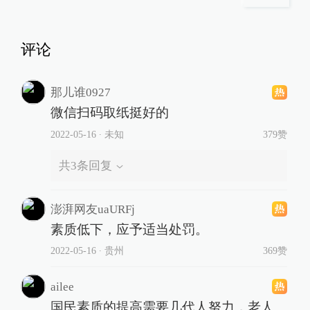
评论
那儿谁0927
微信扫码取纸挺好的
2022-05-16
∙ 未知
379赞
共
3
条回复
澎湃网友uaURFj
素质低下，应予适当处罚。
2022-05-16
∙ 贵州
369赞
ailee
国民素质的提高需要几代人努力，老人