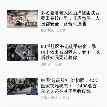
多名避暑老人因山洪被困陕西
蓝田秦岭山里，县应急局：人
员都安全，路暂时没通
03:08
锋线视频
1天前
90后社区书记徒手破窗，暴
雨中救出被困老人，妻子：以
后吵架我要让着你
00:15
暖闻湃
3天前
韩国“超高龄社会”切面：40℃
国家灾难状态下，2400名首
尔老人还在巷子里收废纸
澎湃世界观
3天前