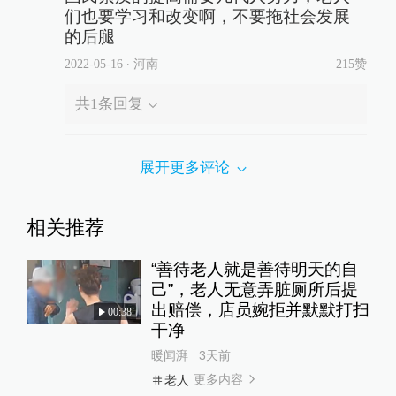
们也要学习和改变啊，不要拖社会发展
的后腿
2022-05-16
∙ 河南
215赞
共
1
条回复
展开更多评论
相关推荐
“善待老人就是善待明天的自
己”，老人无意弄脏厕所后提
出赔偿，店员婉拒并默默打扫
00:38
干净
暖闻湃
3天前
更多内容
老人