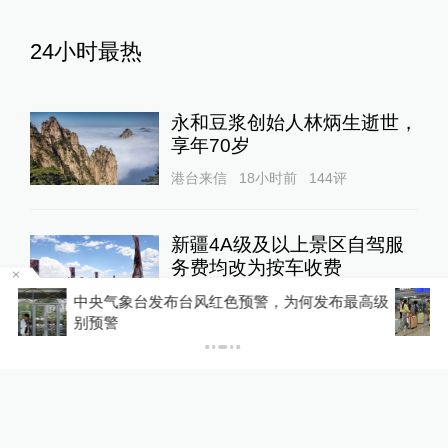
24小时最热
永和豆浆创始人林炳生逝世，
享年70岁
港台来信
18小时前
144
评
新疆4A级及以上景区自驾服
务费均改为按车收费
中国政库
20小时前
113
评
级
受台风“白海豚”影响，铁路部门进一步调整列车
开行方案
“青海和兰州在抢一碗面？”青
海媒体：这种说法，格局小了
中国政库
16小时前
75
评