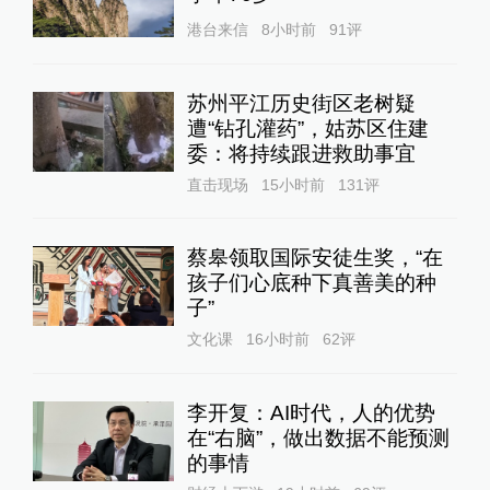
港台来信
8小时前
91
评
苏州平江历史街区老树疑
遭“钻孔灌药”，姑苏区住建
委：将持续跟进救助事宜
直击现场
15小时前
131
评
蔡皋领取国际安徒生奖，“在
孩子们心底种下真善美的种
子”
文化课
16小时前
62
评
李开复：AI时代，人的优势
在“右脑”，做出数据不能预测
的事情