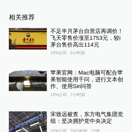
相关推荐
不足半月茅台自营店再调价！
飞天零售价涨至1753元，较i
茅台售价高出114元
10%公司
6小时前
苹果官网：Mac电脑可配合苹
果智能使用千问，进行文本创
作、使用Siri问答
10%公司
7小时前
宋致远被查，东方电气集团党
组：坚决拥护党中央决定
10%公司
10小时前
12
评