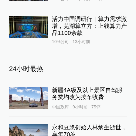
活力中国调研行｜算力需求激
增，芜湖算立方：上线算力产
品1100余款
10%公司
13小时前
24小时最热
新疆4A级及以上景区自驾服
务费均改为按车收费
中国政库
9小时前
75
评
永和豆浆创始人林炳生逝世，
享年70岁