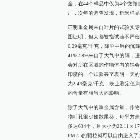
全，在44个样品中仅为4个微
厂，次年的调查发现，稻米样品
证明重金属来自叶片的试验实际上
图证明，但大都被指试验不严密。
0.29毫克/千克，降尘中镉的沉降
41%-58%来自于大气中的镉，
会对所在区域的作物体内的镉会
印度的一个试验甚至表明一天的
为2.49毫克/千克，晚上测定值
的含量有相当大的影响。
除了大气中的重金属含量，作物
物叶孔很少如散尾葵，每平方毫
多达634个，且大小为22.11 
PM2.5的颗粒就可以自由进入了