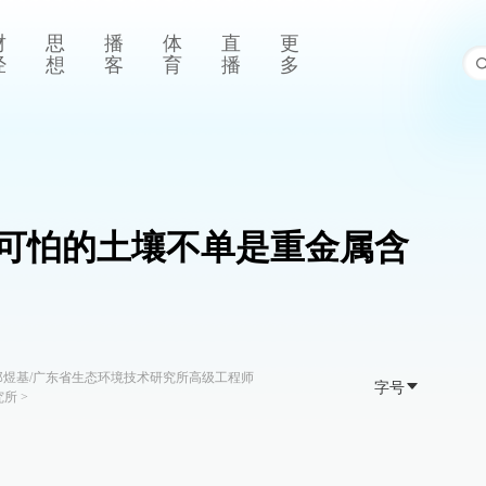
财
思
播
体
直
更
经
想
客
育
播
多
可怕的土壤不单是重金属含
郑煜基/广东省生态环境技术研究所高级工程师
字号
究所
>