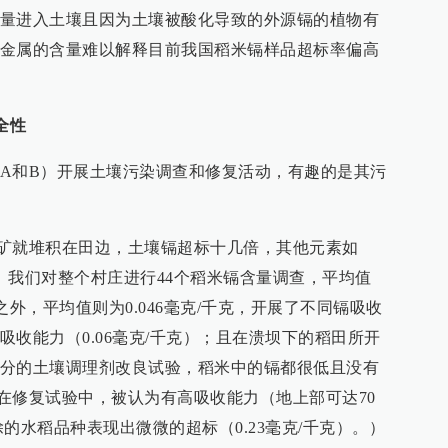
量进入土壤且因为土壤被酸化导致的外源镉的植物有
金属的含量难以解释目前我国稻米镉样品超标率偏高
全性
A和B）开展土壤污染调查和修复活动，有趣的是其污
矿就堆积在田边，土壤镉超标十几倍，其他元素如
。我们对整个村庄进行44个稻米镉含量调查，平均值
标之外，平均值则为0.046毫克/千克，开展了不同镉吸收
收能力（0.06毫克/千克）；且在溃坝下的稻田所开
分的土壤调理剂改良试验，稻米中的镉都很低且没有
只有在修复试验中，被认为有高吸收能力（地上部可达70
的水稻品种表现出微微的超标（0.23毫克/千克）。）