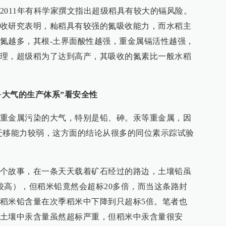
2011年有科学家撰文指出超级稻具有较大的镉风险。
收研究表明，籼稻具有较强的氮吸收能力，而水稻主
氮越多，其根-土界面酸性越强，重金属镉活性越强，
理，超级稻为了达到高产，其吸收的氮素比一般水稻
+大气的生产体系”看安全性
重金属污染的大气，特别是铅、砷。汞等重金属，因
迁移能力较弱，这方面的结论从很多的同位素示踪试验
个故事，在一条天天载着矿石经过的路边，土壤铅虽
较高），但稻米铅竟然会超标20多倍，而当这条路封
稻米铅含量在次季稻米中下降到只超标5倍。笔者也
土壤中汞含量虽然超标严重，但稻米中汞含量很安