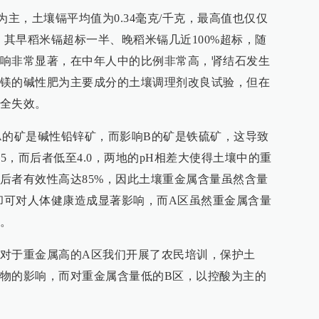
为主，土壤镉平均值为0.34毫克/千克，最高值也仅仅
下，其早稻米镉超标一半、晚稻米镉几近100%超标，随
响非常显著，在中年人中的比例非常高，肾结石发生
镁的碱性肥为主要成分的土壤调理剂改良试验，但在
全失效。
A的矿是碱性铅锌矿，而影响B的矿是铁硫矿，这导致
.5，而后者低至4.0，两地的pH相差大使得土壤中的重
后者有效性高达85%，因此土壤重金属含量虽然含量
,但却可对人体健康造成显著影响，而A区虽然重金属含量
。
对于重金属高的A区我们开展了农民培训，保护土
物的影响，而对重金属含量低的B区，以控酸为主的