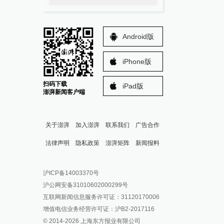
Android版
iPhone版
扫码下载
iPad版
澎湃新闻客户端
关于澎湃
加入澎湃
联系我们
广告合作
法律声明
隐私政策
澎湃矩阵
新闻报料
报料热线: 021-962866
澎湃新闻微博
沪ICP备14003370号
报料邮箱: news@thepaper.cn
澎湃新闻公众号
沪公网安备31010602000299号
澎湃新闻抖音号
互联网新闻信息服务许可证：31120170006
派生万物开放平台
增值电信业务经营许可证：沪B2-2017116
© 2014-
2026
上海东方报业有限公司
IP SHANGHAI