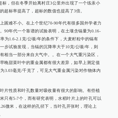
微超标，但在冬季开始离村庄3公里外出现了一个练汞小
的超标率提高了，超标的数值也提高了3倍。
困难不小。在上个世纪70-90年代有很多国外学者力
90年代一个靠谱的试验表明，在土壤含镉量为0.16-
率为1.6-2.1克/公顷/年的条件下，大麦籽粒中的镉有
进一步试验发现，当镉的沉降率大于10克/公顷/年，则
有相当一部分来自大气中。。在一个大气重污染区，
早晚甜菜叶中的重金属都有很大差异，如早上测定值
则为3.03毫克/千克了，可见大气重金属污染对作物体内
叶片性质和叶孔数量对吸收量有很大的影响。有些植
米只有5-7个，而有研究表明，水稻叶片上的叶孔可以
x 17.26微米，在这样的孔径下，当叶孔开张时，理论上
。