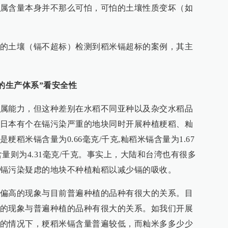
属含量本身并不那么可怕，可怕的土壤性质变坏（如
的土壤（镉不超标）检测到稻米镉超标的案例，其主
的生产体系”看安全性
属能力，但这种差别在水稻不同亚种以及杂交水稻品
日本有个在镉污染严重的地块同时开展种植粳稻、籼
稻米镉含量为0.66毫克/千克,籼稻米镉含量为1.67
量则为4.31毫克/千克。事实上，大陆和台湾也有很多
镉污染疑虑的地块不种植籼稻以减少镉的吸收。
偏高的现象与目前普遍种植的品种有很大的关系。目
的现象与普遍种植的品种有很大的关系。如我们开展
的情况下，粳稻米镉含量普遍较低，而籼米多多少少