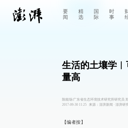
要
精
国
时
闻
选
际
事
生活的土壤学︱
量高
陈能场/广东省生态环境技术研究所研究员 
2017-09-30 11:25
来源：
澎湃新闻
∙
澎湃研
【编者按】