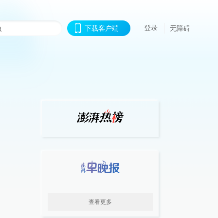
登录
下载客户端
无障碍
查看更多