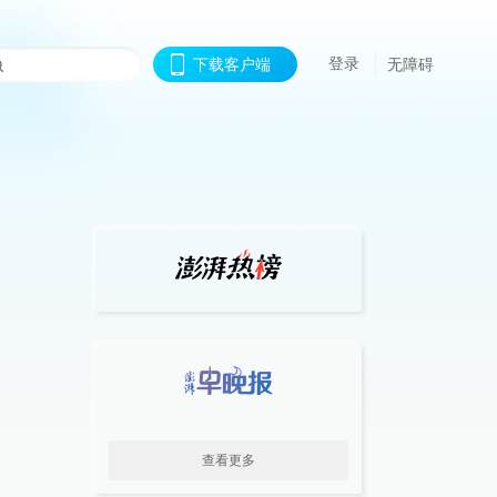
登录
下载客户端
无障碍
查看更多