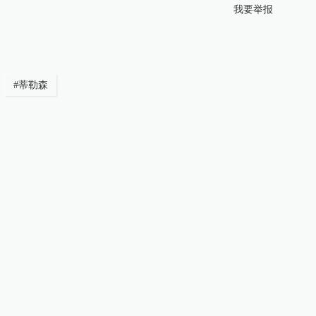
我要举报
#
蒂勒森