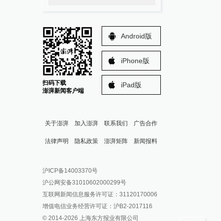
Android版
iPhone版
扫码下载
iPad版
澎湃新闻客户端
关于澎湃
加入澎湃
联系我们
广告合作
法律声明
隐私政策
澎湃矩阵
新闻报料
报料热线: 021-962866
澎湃新闻微博
沪ICP备14003370号
报料邮箱: news@thepaper.cn
澎湃新闻公众号
沪公网安备31010602000299号
澎湃新闻抖音号
互联网新闻信息服务许可证：31120170006
派生万物开放平台
增值电信业务经营许可证：沪B2-2017116
© 2014-
2026
上海东方报业有限公司
IP SHANGHAI