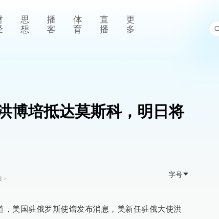
财
思
播
体
直
更
经
想
客
育
播
多
洪博培抵达莫斯科，明日将
字号
报
>
报道，美国驻俄罗斯使馆发布消息，美新任驻俄大使洪