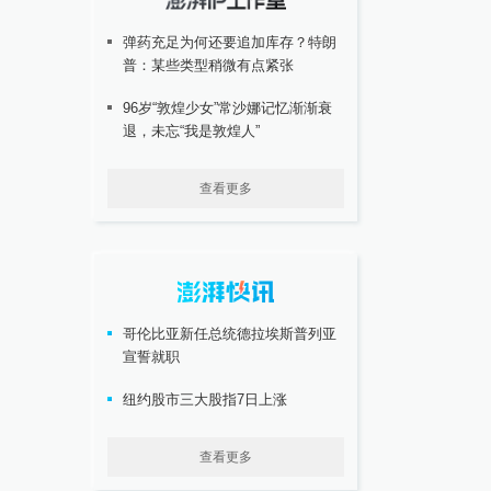
弹药充足为何还要追加库存？特朗
普：某些类型稍微有点紧张
96岁“敦煌少女”常沙娜记忆渐渐衰
退，未忘“我是敦煌人”
查看更多
哥伦比亚新任总统德拉埃斯普列亚
宣誓就职
纽约股市三大股指7日上涨
查看更多