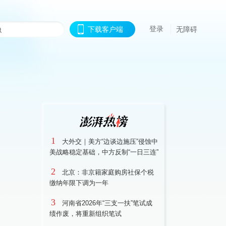
登录
下载客户端
无障碍
1
大外交｜美方“边谈边施压”侵蚀中
美战略稳定基础，中方反制“一日三连”
2
北京：非京籍家庭购房社保个税
缴纳年限下调为一年
3
河南省2026年“三支一扶”笔试成
绩作废，将重新组织笔试