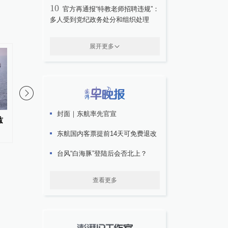
10
官方再通报“特教老师招聘违规”：
多人受到党纪政务处分和组织处理
展开更多
封面｜东航率先官宣
兹
美参议院通过一项对俄能源领域
乌克兰石油公司设施遭
制裁法案
袭击
东航国内客票提前14天可免费退改
台风“白海豚”登陆后会否北上？
查看更多