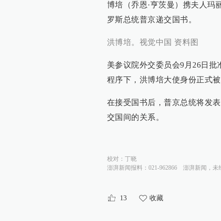
博培（乔恩·亨茨曼）携夫人玛丽
罗斯总统普京递交国书。
洪博培。视觉中国 资料图
美参议院外交委员会9月26日批
程序下，洪博培大使身份正式被
在接受国书后，普京总统将发表
交国间的关系。
校对：
丁晓
澎湃新闻报料：021-962866
澎湃新闻，未
13
收藏