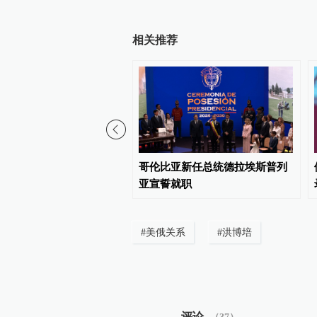
相关推荐
石油公司设施遭遇大规模
哥伦比亚新任总统德拉埃斯普列
亚宣誓就职
#
美俄关系
#
洪博培
评论