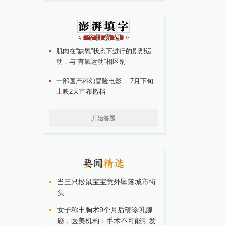
肌肉在“缺氧”状态下进行的剧烈运
动，与“有氧运动”相区别
一部国产科幻冒险电影， 7月下旬
上映2天宣布撤档
开始答题
当三只松鼠宝宝意外坠落城市街
头
女子称丰胸术9个月后确诊乳腺
癌，医美机构：手术不可能引发