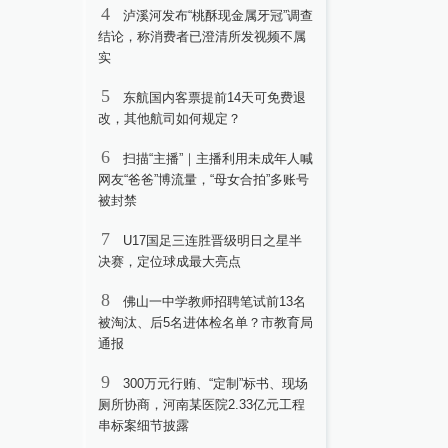
4
泸溪河发布“桃酥现金属牙冠”调查
结论，称消费者已澄清所发视频不属
实
5
东航国内客票提前14天可免费退
改，其他航司如何规定？
6
扫描“主播”｜主播利用未成年人喊
网友“爸爸”博流量，“母女合拍”多账号
被封禁
7
U17国足三连胜晋级明日之星半
决赛，定位球成最大亮点
8
佛山一中学教师招聘笔试前13名
被淘汰、后5名进体检名单？市教育局
通报
9
300万元行贿、“定制”标书、现场
厕所协商，河南某医院2.33亿元工程
串标案细节披露