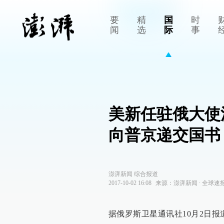
要
精
国
时
闻
选
际
事
美新任驻俄大使
向普京递交国书
澎湃新闻 综合报道
2017-10-02 16:08
来源：
澎湃新闻
∙
全球速
据俄罗斯卫星通讯社10月2日