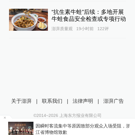
“抗生素牛蛙”后续：多地开展
牛蛙食品安全检查或专项行动
澎湃质量观
19小时前
122
评
关于澎湃
|
联系我们
|
法律声明
|
澎湃广告
©2014~
2026
上海东方报业有限公司
沪ICP证：沪B2-20170116 | 沪ICP备14003370号
因瞬时客流集中等原因致部分观众入场受阻，浙
互联网新闻信息服务许可证：31120170006
江省博物馆致歉