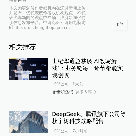
特别声明
本文为澎湃号作者或机构在澎湃新闻上传
并发布，仅代表该作者或机构观点，不代
表澎湃新闻的观点或立场，澎湃新闻仅提
供信息发布平台。申请澎湃号请用电脑访
问https://renzheng.thepaper.cn。
相关推荐
世纪华通总裁谈“AI改写游
戏”：业务链每一环节都能实
现创收
10%公司
1天前
更多内容
世纪华通
DeepSeek、腾讯旗下公司等
获宇树科技战略配售
10%公司
7小时前