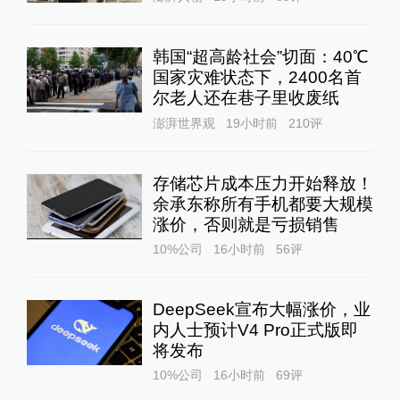
韩国“超高龄社会”切面：40℃
国家灾难状态下，2400名首
尔老人还在巷子里收废纸
澎湃世界观
19小时前
210
评
存储芯片成本压力开始释放！
余承东称所有手机都要大规模
涨价，否则就是亏损销售
10%公司
16小时前
56
评
DeepSeek宣布大幅涨价，业
内人士预计V4 Pro正式版即
将发布
10%公司
16小时前
69
评