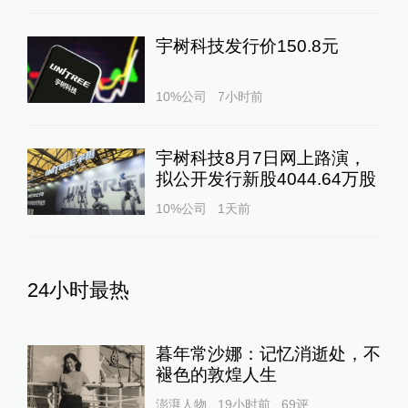
宇树科技发行价150.8元
10%公司
7小时前
宇树科技8月7日网上路演，
拟公开发行新股4044.64万股
10%公司
1天前
24小时最热
暮年常沙娜：记忆消逝处，不
褪色的敦煌人生
澎湃人物
19小时前
69
评