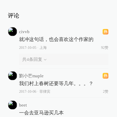
评论
civvb
就冲这句话，也会喜欢这个作家的
2017-10-05
∙ 上海
92赞
共
4
条回复
劉小芒maple
我们村上春树还要等几年。。。？
2017-10-06
∙ 菲律宾
2赞
beet
一会去亚马逊买几本