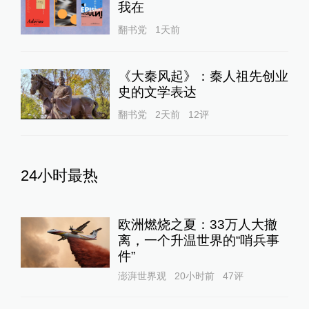
我在
翻书党
1天前
《大秦风起》：秦人祖先创业
史的文学表达
翻书党
2天前
12
评
24小时最热
欧洲燃烧之夏：33万人大撤
离，一个升温世界的“哨兵事
件”
澎湃世界观
20小时前
47
评