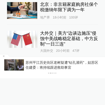
北京：非京籍家庭购房社保个
税缴纳年限下调为一年
地产界
18小时前
100
评
大外交｜美方“边谈边施压”侵
蚀中美战略稳定基础，中方反
制“一日三连”
大国外交
20小时前
47
评
区
英国剑桥版学术打假：明星教授卷入造假风波，
女子称丰胸术9个月后确诊乳
论文被指抄袭超180处
腺癌，医美机构：手术不可能
引发癌症，建议走司法途径
直击现场
18小时前
59
评
东航国内客票提前14天可免
费退改，其他航司如何规定？