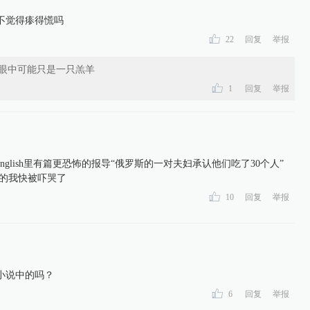
不觉得瘆得慌吗
22
回复
举报
眼中可能只是一只羔羊
1
回复
举报
ing English里有篇更恐怖的报导“俄罗斯的一对夫妇承认他们吃了30个人”
业的我快被吓哭了
10
回复
举报
小说中的吗？
6
回复
举报