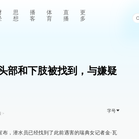
财
思
播
体
直
更
经
想
客
育
播
多
头部和下肢被找到，与嫌疑
字号
报
>
日宣布，潜水员已经找到了此前遇害的瑞典女记者金·瓦