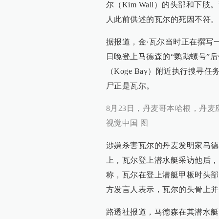
尔（Kim Wall）的头部和
人此前供述的瓦尔的死因不符。
据报道，金·瓦尔当时正在撰写
日晚登上马德森的“鹦鹉螺号”后
（Koge Bay）附近执行搜
尸正是瓦尔。
8月23日，丹麦哥本哈根，丹
视觉中国 图
涉嫌杀害瓦尔的丹麦发明家马德
上，瓦尔登上潜水艇采访他后，
称，瓦尔在登上潜艇甲板时头部
方发言人表示，瓦尔的头骨上并
路透社报道，马德森在其潜水艇