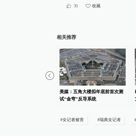
31
收藏
相关推荐
员称已与阿曼就霍尔木兹
美媒：五角大楼拟年底前首次测
行问题明确总体框架
试“金穹”反导系统
#
女记者被害
#
瑞典女记者