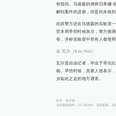
有指控。马德森的律师贝蒂娜·哈尔德（
解到案件的进展，但是尚未收到
此前警方还在马德森的实验室一
官本周早些时候表示，警方推测
有，并称实验室中所有人都使用
金·瓦尔（Kim Wall）
瓦尔是自由记者，毕业于哥伦比
稿。早些时候，其家人曾表示，
乡如此之近的地方遇害。
校对：
徐亦嘉
澎湃新闻报料：021-962866
澎湃新闻，未