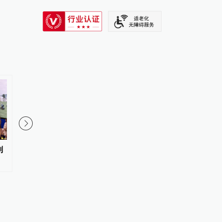
SIXTH TONE
列
伊朗总统：伊方未在涉谅解备忘
伊朗官员称已与阿曼就
录的谈判中作任何让步
海峡通行问题明确总体