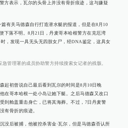
下肢。警方表示，瓦尔的头骨上并没有骨折痕迹，这与嫌疑
一篇有关马德森自行打造潜水艇的报道，但是在8月10
便下落不明。8月21日，丹麦哥本哈根警方在克厄湾
寻任务时，发现一具无头无四肢女尸，经DNA鉴定，这具女
麦应急管理署的成员协助警方持续搜索女记者的残骸。
森起初曾说自己最后看到瓦尔的时间是8月10日晚
他在哥本哈根一处小岛让她下艇。之后马德森又改口
受到舱盖重击身亡，已将其海葬。不过，7日丹麦警
没有骨折的痕迹。
沉没后被捕，他被控杀害金·瓦尔，但是马德森否认所