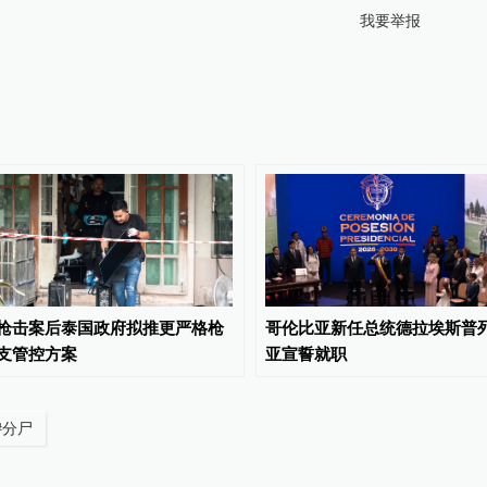
我要举报
枪击案后泰国政府拟推更严格枪
哥伦比亚新任总统德拉埃斯普
支管控方案
亚宣誓就职
#
分尸