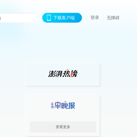
登录
下载客户端
无障碍
查看更多