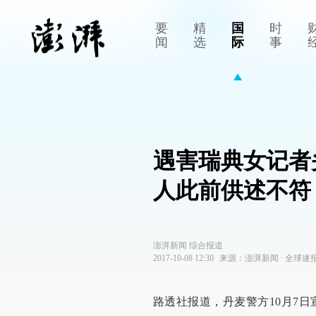
要
精
国
时
闻
选
际
事
遇害瑞典女记者
人此前供述不符
澎湃新闻 综合报道
2017-10-08 12:30
来源：
澎湃新闻
∙
全球速
路透社报道，丹麦警方10月7