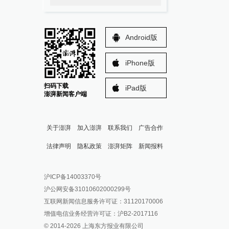
Android版
iPhone版
扫码下载
iPad版
澎湃新闻客户端
关于澎湃
加入澎湃
联系我们
广告合作
法律声明
隐私政策
澎湃矩阵
新闻报料
报料热线: 021-962866
澎湃新闻微博
沪ICP备14003370号
报料邮箱: news@thepaper.cn
澎湃新闻公众号
沪公网安备31010602000299号
澎湃新闻抖音号
互联网新闻信息服务许可证：31120170006
派生万物开放平台
增值电信业务经营许可证：沪B2-2017116
© 2014-
2026
上海东方报业有限公司
IP SHANGHAI