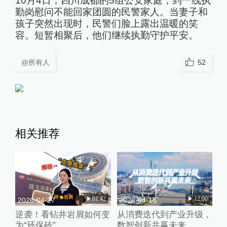
10月4日，四川成都的5组公安家庭，到一线执
勤岗慰问不能回家团圆的民警家人。当妻子和
孩子突然出现时，民警们脸上露出温暖的笑
容。短暂相聚后，他们继续执勤守护平安。
@所有人
52
相关推荐
01:42
12:00
2026-04-27
2026-04-16
逆袭！看钻井岩屑如何变
从消费迭代到产业升级，
为“环保砖”
数智创新共赢未来