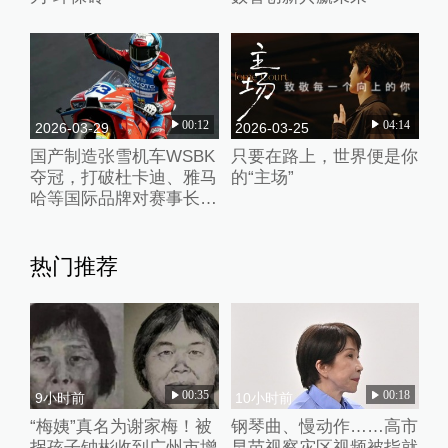
00:12
04:14
2026-03-29
2026-03-25
国产制造张雪机车WSBK
只要在路上，世界便是你
夺冠，打破杜卡迪、雅马
的“主场”
哈等国际品牌对赛事长期
垄断
热门推荐
00:35
00:18
9小时前
10小时前
“梅姨”真名为谢家梅！被
钢琴曲、慢动作……高市
拐孩子钟彬收到广州市增
早苗视察灾区视频被指就