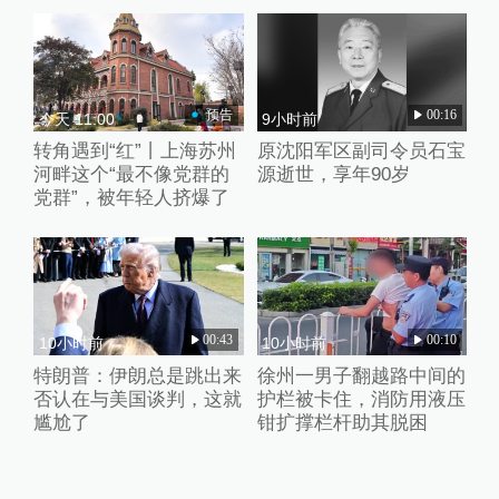
预告
00:16
今天 11:00
9小时前
转角遇到“红”丨上海苏州
原沈阳军区副司令员石宝
河畔这个“最不像党群的
源逝世，享年90岁
党群”，被年轻人挤爆了
00:43
00:10
10小时前
10小时前
特朗普：伊朗总是跳出来
徐州一男子翻越路中间的
否认在与美国谈判，这就
护栏被卡住，消防用液压
尴尬了
钳扩撑栏杆助其脱困