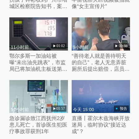
城区检察院告知书，案件
像“女主宣传片”
进入审查起诉环节
01:02
00:38
11小时前
9小时前
鄂尔多斯一加油站被
“善待老人就是善待明天
曝“未出油先跳表”，市监
的自己”，老人无意弄脏
局已将加油机主板送第三
厕所后提出赔偿，店员婉
方检测
拒并默默打扫干净
01:57
预告
10小时前
今天 15:00
急诊漏诊致江西抚州2岁
直播丨霍尔木兹海峡开放
患儿死亡，首诊医生犯医
迷局，临时协议“接近达
疗事故罪获刑1年
成”？