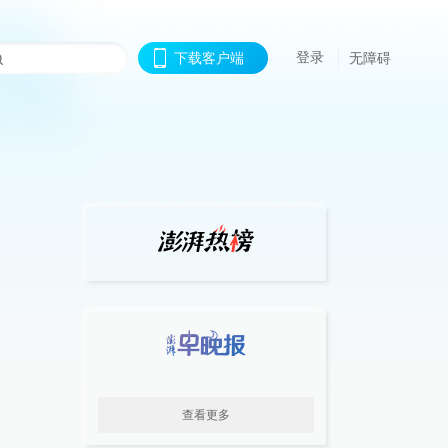
登录
下载客户端
无障碍
查看更多