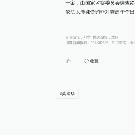
一案，由国家监察委员会调查终
依法以涉嫌受贿罪对龚建华作出
责任编辑：
刘雯
图片编辑：
沈轲
澎湃新闻报料：021-962866
澎湃新闻，未
收藏
#
龚建华