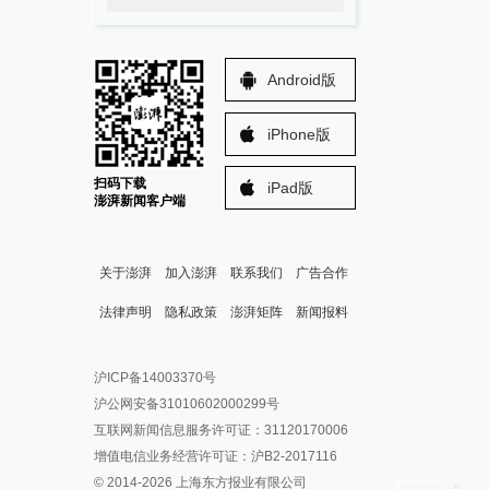
Android版
iPhone版
扫码下载
iPad版
澎湃新闻客户端
关于澎湃
加入澎湃
联系我们
广告合作
法律声明
隐私政策
澎湃矩阵
新闻报料
报料热线: 021-962866
澎湃新闻微博
沪ICP备14003370号
报料邮箱: news@thepaper.cn
澎湃新闻公众号
沪公网安备31010602000299号
澎湃新闻抖音号
互联网新闻信息服务许可证：31120170006
派生万物开放平台
增值电信业务经营许可证：沪B2-2017116
© 2014-
2026
上海东方报业有限公司
IP SHANGHAI