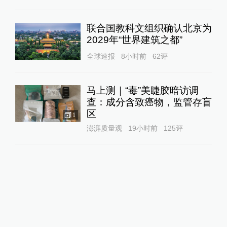
联合国教科文组织确认北京为
2029年“世界建筑之都”
全球速报
8小时前
62
评
马上测｜“毒”美睫胶暗访调
查：成分含致癌物，监管存盲
区
1
澎湃质量观
19小时前
125
评