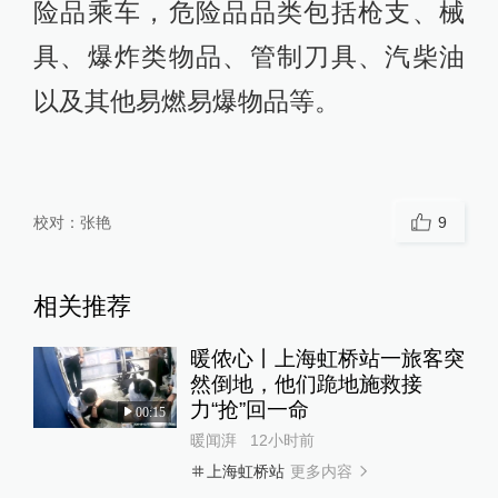
险品乘车，危险品品类包括枪支、械
具、爆炸类物品、管制刀具、汽柴油
以及其他易燃易爆物品等。
校对：
张艳
9
相关推荐
暖侬心丨上海虹桥站一旅客突
然倒地，他们跪地施救接
力“抢”回一命
00:15
暖闻湃
12小时前
更多内容
上海虹桥站