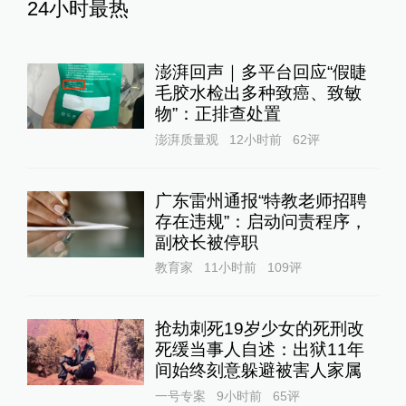
24小时最热
澎湃回声｜多平台回应“假睫
毛胶水检出多种致癌、致敏
物”：正排查处置
澎湃质量观
12小时前
62
评
广东雷州通报“特教老师招聘
存在违规”：启动问责程序，
副校长被停职
教育家
11小时前
109
评
抢劫刺死19岁少女的死刑改
死缓当事人自述：出狱11年
间始终刻意躲避被害人家属
一号专案
9小时前
65
评