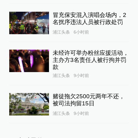
冒充保安混入演唱会场内，2
名扰序违法人员被行政处罚
浦江头条
6小时前
未经许可举办粉丝应援活动，
主办方3名责任人被行拘并罚
款
浦江头条
9小时前
赌徒拖欠2500元两年不还，
被司法拘留15日
浦江头条
9小时前