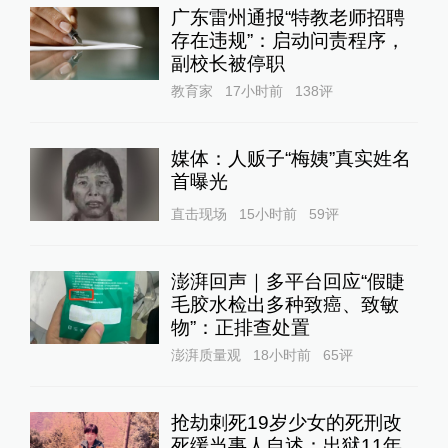
广东雷州通报“特教老师招聘
存在违规”：启动问责程序，
副校长被停职
教育家
17小时前
138
评
媒体：人贩子“梅姨”真实姓名
首曝光
直击现场
15小时前
59
评
澎湃回声｜多平台回应“假睫
毛胶水检出多种致癌、致敏
物”：正排查处置
澎湃质量观
18小时前
65
评
抢劫刺死19岁少女的死刑改
死缓当事人自述：出狱11年