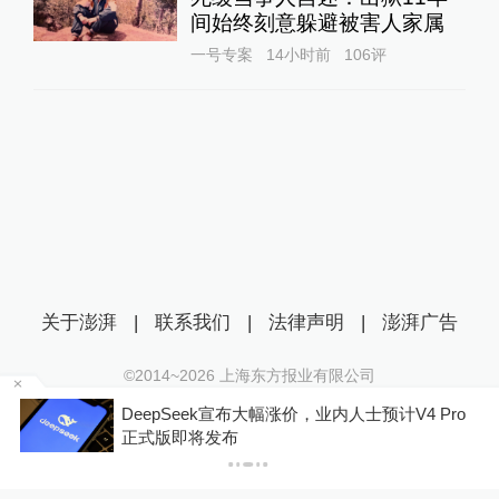
间始终刻意躲避被害人家属
一号专案
14小时前
106
评
关于澎湃
|
联系我们
|
法律声明
|
澎湃广告
©2014~
2026
上海东方报业有限公司
沪ICP证：沪B2-20170116 | 沪ICP备14003370号
机
DeepSeek宣布大幅涨价，业内人士预计V4 Pro
互联网新闻信息服务许可证：31120170006
正式版即将发布
沪公网安备 31010602000299号