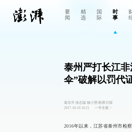
要
精
国
时
闻
选
际
事
泰州严打长江非
伞”破解以罚代
葛东升 徐志猛 杨小慧/检察日报
2017-10-10 10:21
一号专案
>
2016年以来，江苏省泰州市