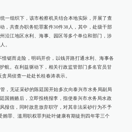
院的统一组织下，该市检察机关结合本地实际，开展了查
动，共查办职务犯罪案件30件38人，其中，处级干部
泰州沿江地区水利、海事、园区等多个单位和部门，涉
8人。
不惜铤而走险，明码开价，以钱开路打通水利、海事各
护航。在利益驱动下，相关行政监管部门多名官员甘
反贪局侦查一处处长桂春涛表示。
避监管，无证采砂的陈廷国开始多次向泰兴市水务局副局
廷国贿赂后，立即投桃报李，指使泰兴市水务局水政
风报信，同时故意放弃职守，对其非法采砂行为不予
院以受贿罪、滥用职权罪判处叶健康有期徒刑四年零三个