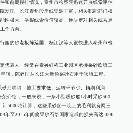
件和前期摸排情况，泰州市检察院迅速开展线索评估
院发现，长江泰州段岸线资源丰富，相关职能部门权
能性极大，举报线索价值较高，遂决定对相关线索启
项工作方向。
行贿的砂老板陈廷国、杨江汉等人很快进入泰州市检
定代表人，经常在泰兴虹桥工业园区承接采砂吹填工
015年间，陈廷国从长江大量偷采砂石用于吹填工程。
采砂后吹填，施工要求低、运转环节少、预期利润
张荣介绍，一般来说，一条小型吸砂船1小时采砂500
时、计5000吨计算，这些采砂船一晚上的毛利就有两三
9年至2015年间偷采砂石给国家造成的损失高达5000