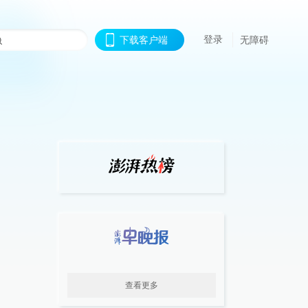
登录
下载客户端
无障碍
查看更多