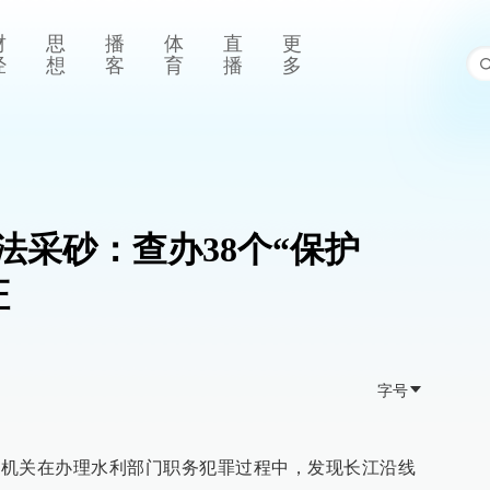
财
思
播
体
直
更
经
想
客
育
播
多
法采砂：查办38个“保护
证
字号
检察机关在办理水利部门职务犯罪过程中，发现长江沿线