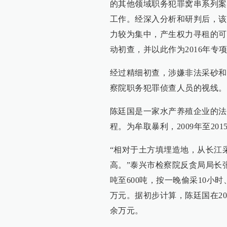
的其他领域职务犯罪窝串系列案
工作。经深入分析和研判后，该
力较为集中，产生权力寻租的可
动初查，并以此作为2016年专
经过精细初查，涉嫌非法采砂和
察院职务犯罪侦查人员的视线。
陈廷国是一家水产养殖企业的法
程。为牟取暴利，2009年至2
“相对于土方填埋造地，从长江
高。”泰兴市检察院反贪局局长
吨至600吨，按一晚偷采10小
万元。据初步计算，陈廷国在200
余万元。