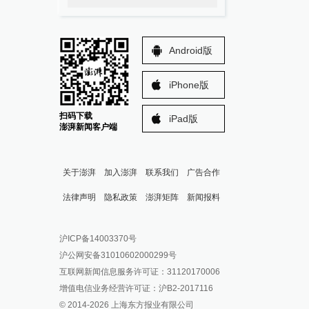
Android版
iPhone版
扫码下载
iPad版
澎湃新闻客户端
关于澎湃
加入澎湃
联系我们
广告合作
法律声明
隐私政策
澎湃矩阵
新闻报料
报料热线: 021-962866
澎湃新闻微博
沪ICP备14003370号
报料邮箱: news@thepaper.cn
澎湃新闻公众号
沪公网安备31010602000299号
澎湃新闻抖音号
互联网新闻信息服务许可证：31120170006
派生万物开放平台
增值电信业务经营许可证：沪B2-2017116
© 2014-
2026
上海东方报业有限公司
IP SHANGHAI