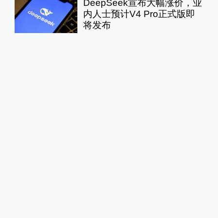
DeepSeek宣布大幅涨价，业
内人士预计V4 Pro正式版即
将发布
10%公司
21小时前
69
评
关于澎湃
|
联系我们
|
法律声明
|
澎湃广告
©2014~
2026
上海东方报业有限公司
沪ICP证：沪B2-20170116 | 沪ICP备14003370号
互联网新闻信息服务许可证：31120170006
沪公网安备 31010602000299号