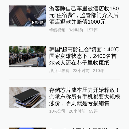
游客睡自己车里被酒店收150
元“住宿费”，监管部门介入后
酒店退款并赔偿1000元
00:19
锋线视频
9小时前
157
评
韩国“超高龄社会”切面：40℃
国家灾难状态下，2400名首
尔老人还在巷子里收废纸
澎湃世界观
23小时前
210
评
存储芯片成本压力开始释放！
余承东称所有手机都要大规模
涨价，否则就是亏损销售
10%公司
20小时前
59
评