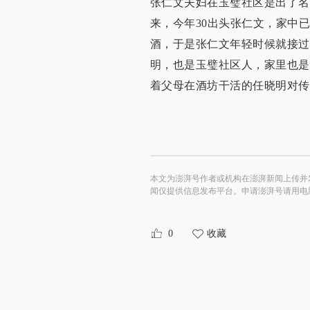
张仁文夫妇在玉璧社区是出了名
来，今年30出头张仁文，家中
酒，于是张仁文年轻时候就接过
明，也是玉璧社区人，家里也是
着父母在酒坊干活的任晓明对传
本文为澎湃号作者或机构在澎湃新闻上传并
闻仅提供信息发布平台。申请澎湃号请用电脑访问http:/
0
收藏