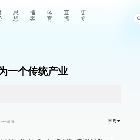
财
思
播
体
直
更
经
想
客
育
播
多
为一个传统产业
字号
湃号·政务