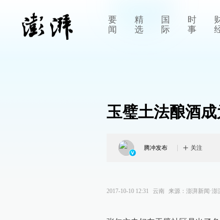
要
精
国
时
闻
选
际
事
玉璧土法酿酒成
腾冲发布
关注
2017-10-10 12:31
云南
来源：
澎湃新闻·澎