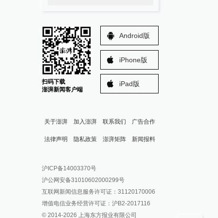
Android版
iPhone版
扫码下载
iPad版
澎湃新闻客户端
关于澎湃
加入澎湃
联系我们
广告合作
法律声明
隐私政策
澎湃矩阵
新闻报料
报料热线: 021-962866
澎湃新闻微博
沪ICP备14003370号
报料邮箱: news@thepaper.cn
澎湃新闻公众号
沪公网安备31010602000299号
澎湃新闻抖音号
互联网新闻信息服务许可证：31120170006
派生万物开放平台
增值电信业务经营许可证：沪B2-2017116
© 2014-
2026
上海东方报业有限公司
IP SHANGHAI