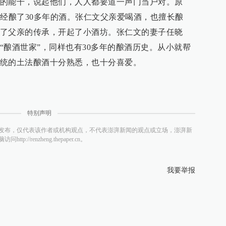
的能干，说起他们，人人都要道一声门当户对。原
已经酿了30多年的酒。张仁文父亲爱喝酒，也擅长酿
了父亲的传承，开起了小酒坊。张仁文的妻子任晓
“酿酒世家”，同样也有30多年的酿酒历史。从小就帮
统的土法酿酒十分熟悉，也十分喜爱。
特别声明
发布，仅代表该作者或机构观点，不代表澎湃新闻的观点或立场，澎湃新
/renzheng.thepaper.cn。
我要举报