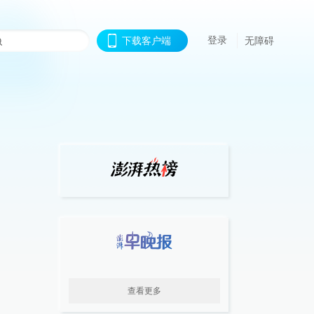
登录
下载客户端
无障碍
查看更多