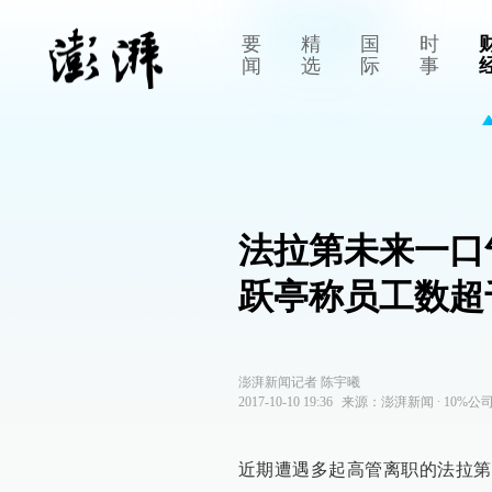
要
精
国
时
闻
选
际
事
法拉第未来一口
跃亭称员工数超
澎湃新闻记者 陈宇曦
2017-10-10 19:36
来源：
澎湃新闻
∙
10%公
近期遭遇多起高管离职的法拉第未来（