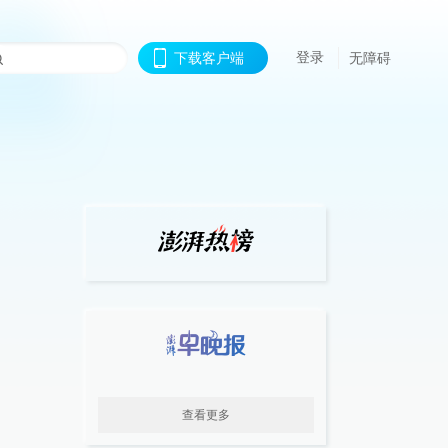
登录
下载客户端
无障碍
查看更多