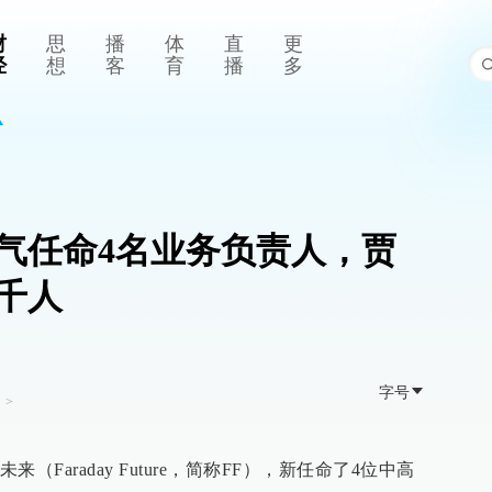
财
思
播
体
直
更
经
想
客
育
播
多
气任命4名业务负责人，贾
千人
字号
司
>
Faraday Future，简称FF），新任命了4位中高