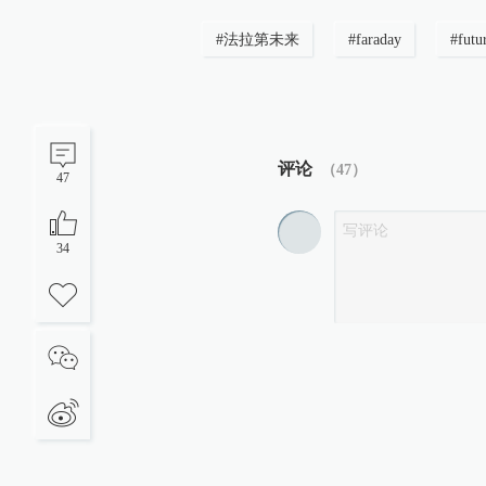
#
法拉第未来
#
faraday
#
futu
评论
（
47
）
47
34