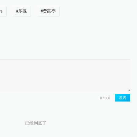
re
#
乐视
#
贾跃亭
发表
已经到底了