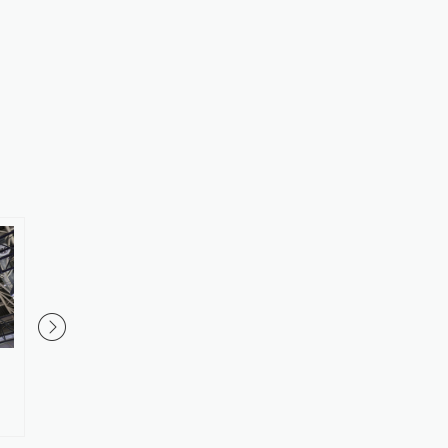
活力中国调研行｜算力需求激
寒武纪上半年营收翻番
增，芜湖算立方：上线算力产品
23亿元增长1.2倍
1100余款