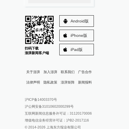
Android版
iPhone版
扫码下载
iPad版
澎湃新闻客户端
关于澎湃
加入澎湃
联系我们
广告合作
法律声明
隐私政策
澎湃矩阵
新闻报料
报料热线: 021-962866
澎湃新闻微博
沪ICP备14003370号
报料邮箱: news@thepaper.cn
澎湃新闻公众号
沪公网安备31010602000299号
澎湃新闻抖音号
互联网新闻信息服务许可证：31120170006
派生万物开放平台
增值电信业务经营许可证：沪B2-2017116
© 2014-
2026
上海东方报业有限公司
IP SHANGHAI