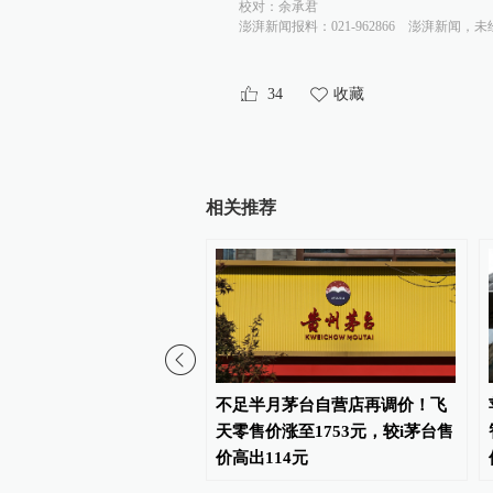
校对：
余承君
澎湃新闻报料：021-962866
澎湃新闻，未
34
收藏
相关推荐
上半年营收翻番，净利润
不足半月茅台自营店再调价！飞
增长1.2倍
天零售价涨至1753元，较i茅台售
价高出114元