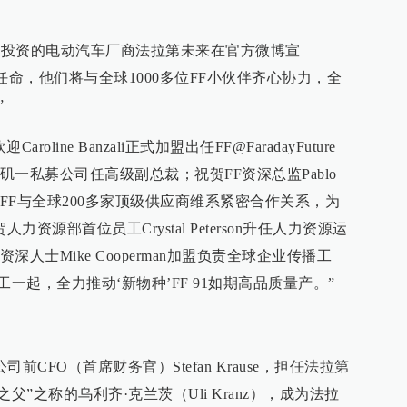
跃亭投资的电动汽车厂商法拉第未来在官方微博宣
任命，他们将与全球1000多位FF小伙伴齐心协力，全
”
line Banzali正式加盟出任FF@FaradayFuture
一私募公司任高级副总裁；祝贺FF资深总监Pablo
责FF与全球200多家顶级供应商维系紧密合作关系，为
人力资源部首位员工Crystal Peterson升任人力资源运
人士Mike Cooperman加盟负责全球企业传播工
员工一起，全力推动‘新物种’FF 91如期高品质量产。”
CFO（首席财务官）Stefan Krause，担任法拉第
之父”之称的乌利齐·克兰茨（Uli Kranz），成为法拉