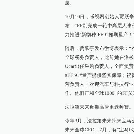
层。
10月10日，乐视网创始人贾
布：“FF刚完成一轮中高层人事
力推进‘新物种’FF91如期量产！
随后，贾跃亭发布微博表示：“欢迎Caro
全球税务负责人，此前她在洛杉矶
Ucar出任采购负责人，全面负
#FF 91#量产提供坚实保障；祝贺
营负责人；欢迎汽车与科技行业资深
作。他们正和全球1000+的FF
法拉第未来近期高管更迭频繁。
今年3月，法拉第未来挖来宝马公司前
未来全球CFO。7月，有“宝马i3