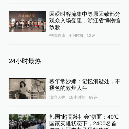
因瞬时客流集中等原因致部分
观众入场受阻，浙江省博物馆
致歉
中国政库
4小时前
12
评
24小时最热
暮年常沙娜：记忆消逝处，不
褪色的敦煌人生
澎湃人物
18小时前
69
评
韩国“超高龄社会”切面：40℃
国家灾难状态下，2400名首