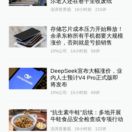
尔老人还在巷子里收废纸
澎湃世界观
18小时前
210
评
存储芯片成本压力开始释放！
余承东称所有手机都要大规模
涨价，否则就是亏损销售
10%公司
14小时前
56
评
DeepSeek宣布大幅涨价，业
内人士预计V4 Pro正式版即
将发布
10%公司
15小时前
69
评
“抗生素牛蛙”后续：多地开展
牛蛙食品安全检查或专项行动
澎湃质量观
18小时前
122
评