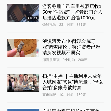
游客称睡自己车里被酒店收1
50元“住宿费”，监管部门介入
后酒店退款并赔偿1000元
00:19
锋线视频
23小时前
351
评
泸溪河发布“桃酥现金属牙
冠”调查结论，称消费者已澄
清所发视频不属实
澎湃质量观
9小时前
260
评
扫描“主播”｜主播利用未成年
人喊网友“爸爸”博流量，“母女
合拍”多账号被封禁
1
直击现场
10小时前
150
评